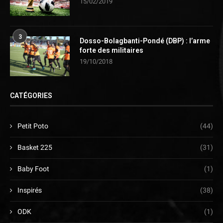
15/02/2019
3
Dosso-Bolagbanti-Pondé (DBP) : l’arme
forte des militaires
19/10/2018
CATÉGORIES
Petit Poto
(44)
Basket 225
(31)
Baby Foot
(1)
Inspirés
(38)
ODK
(1)