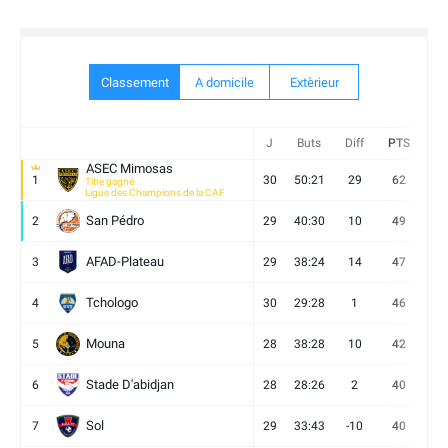
Classement
A domicile
Extèrieur
J
Buts
Diff
PTS
V
ASEC Mimosas
1
30
50:21
29
62
19
Titre gagné
Ligue des Champions de la CAF
San Pédro
2
29
40:30
10
49
13
AFAD-Plateau
3
29
38:24
14
47
13
Tchologo
4
30
29:28
1
46
12
Mouna
5
28
38:28
10
42
12
Stade D'abidjan
6
28
28:26
2
40
11
Sol
7
29
33:43
-10
40
12