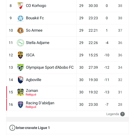
CO Korhogo
8
29
30:30
0
38
10
Bouaké Fc
9
29
23:23
0
38
9
So Armee
10
29
22:21
1
37
9
Stella Adjame
11
29
22:26
-4
36
9
ISCA
12
29
15:25
-10
36
10
Olympique Sport d'Abobo FC
13
30
27:39
-12
34
9
Agboville
14
30
19:30
-11
32
7
Zoman
15
30
19:32
-13
31
7
Relégué
Racing D'abidjan
16
30
23:30
-7
28
6
Relégué
Legenda
?
brise-cravate Ligue 1