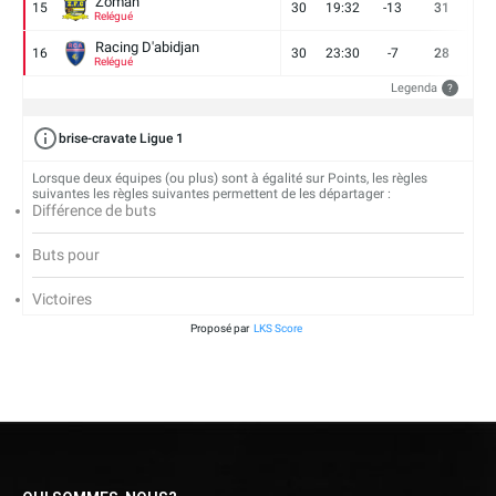
Zoman
15
30
19:32
-13
31
7
Relégué
Racing D'abidjan
16
30
23:30
-7
28
6
Relégué
Legenda
?
brise-cravate Ligue 1
Lorsque deux équipes (ou plus) sont à égalité sur Points, les règles
suivantes les règles suivantes permettent de les départager :
Différence de buts
Buts pour
Victoires
Proposé par
LKS Score