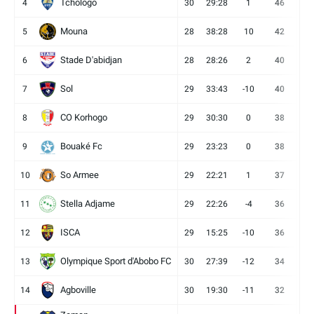
Tchologo
4
30
29:28
1
46
12
Mouna
5
28
38:28
10
42
12
Stade D'abidjan
6
28
28:26
2
40
11
Sol
7
29
33:43
-10
40
12
CO Korhogo
8
29
30:30
0
38
10
Bouaké Fc
9
29
23:23
0
38
9
So Armee
10
29
22:21
1
37
9
Stella Adjame
11
29
22:26
-4
36
9
ISCA
12
29
15:25
-10
36
10
Olympique Sport d'Abobo FC
13
30
27:39
-12
34
9
Agboville
14
30
19:30
-11
32
7