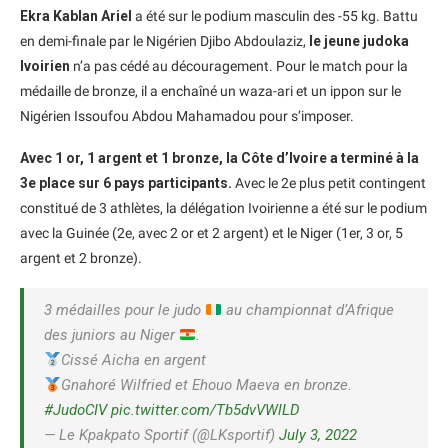
Ekra Kablan Ariel
a été sur le podium masculin des -55 kg. Battu
en demi-finale par le Nigérien Djibo Abdoulaziz,
le jeune judoka
Ivoirien
n’a pas cédé au découragement. Pour le match pour la
médaille de bronze, il a enchaîné un waza-ari et un ippon sur le
Nigérien Issoufou Abdou Mahamadou pour s’imposer.
Avec 1 or, 1 argent et 1 bronze, la Côte d’Ivoire a terminé à la
3e place sur 6 pays participants.
Avec le 2e plus petit contingent
constitué de 3 athlètes, la délégation Ivoirienne a été sur le podium
avec la Guinée (2e, avec 2 or et 2 argent) et le Niger (1er, 3 or, 5
argent et 2 bronze).
3 médailles pour le judo
au championnat d’Afrique
des juniors au Niger
.
Cissé Aicha en argent
Gnahoré Wilfried et Ehouo Maeva en bronze.
#JudoCIV
pic.twitter.com/Tb5dvVWlLD
— Le Kpakpato Sportif (@LKsportif)
July 3, 2022