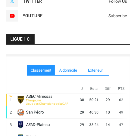
TWITTER
Follow Us
YOUTUBE
Subscribe
LIGUE 1 CI
Classement
A domicile
Extèrieur
J
Buts
Diff
PTS
V
ASEC Mimosas
1
30
50:21
29
62
19
Titre gagné
Ligue des Champions de la CAF
San Pédro
2
29
40:30
10
49
13
AFAD-Plateau
3
29
38:24
14
47
13