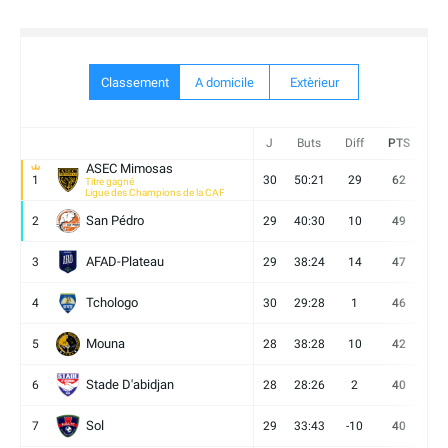
Classement
A domicile
Extèrieur
J
Buts
Diff
PTS
V
ASEC Mimosas
1
30
50:21
29
62
19
Titre gagné
Ligue des Champions de la CAF
San Pédro
2
29
40:30
10
49
13
AFAD-Plateau
3
29
38:24
14
47
13
Tchologo
4
30
29:28
1
46
12
Mouna
5
28
38:28
10
42
12
Stade D'abidjan
6
28
28:26
2
40
11
Sol
7
29
33:43
-10
40
12