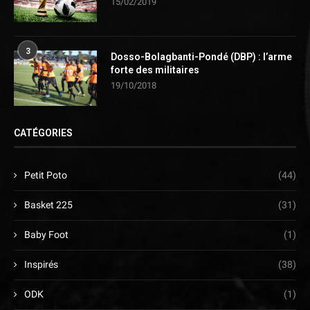
15/02/2019
3
Dosso-Bolagbanti-Pondé (DBP) : l’arme
forte des militaires
19/10/2018
CATÉGORIES
Petit Poto
(44)
Basket 225
(31)
Baby Foot
(1)
Inspirés
(38)
ODK
(1)