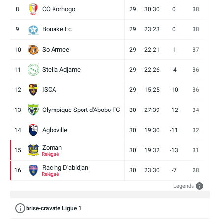
CO Korhogo
8
29
30:30
0
38
10
Bouaké Fc
9
29
23:23
0
38
9
So Armee
10
29
22:21
1
37
9
Stella Adjame
11
29
22:26
-4
36
9
ISCA
12
29
15:25
-10
36
10
Olympique Sport d'Abobo FC
13
30
27:39
-12
34
9
Agboville
14
30
19:30
-11
32
7
Zoman
15
30
19:32
-13
31
7
Relégué
Racing D'abidjan
16
30
23:30
-7
28
6
Relégué
Legenda
?
brise-cravate Ligue 1