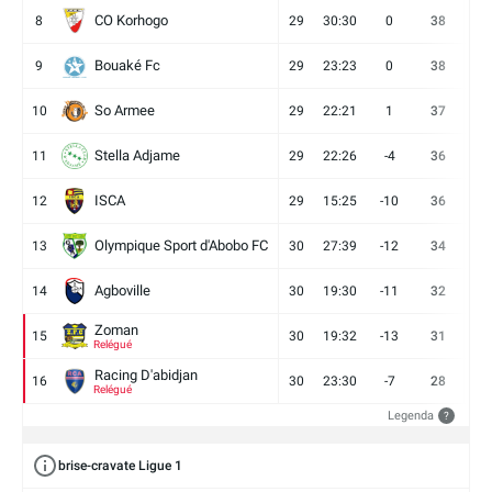
CO Korhogo
8
29
30:30
0
38
10
Bouaké Fc
9
29
23:23
0
38
9
So Armee
10
29
22:21
1
37
9
Stella Adjame
11
29
22:26
-4
36
9
ISCA
12
29
15:25
-10
36
10
Olympique Sport d'Abobo FC
13
30
27:39
-12
34
9
Agboville
14
30
19:30
-11
32
7
Zoman
15
30
19:32
-13
31
7
Relégué
Racing D'abidjan
16
30
23:30
-7
28
6
Relégué
Legenda
?
brise-cravate Ligue 1