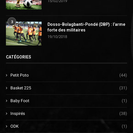
15/02/2019
3
Dosso-Bolagbanti-Pondé (DBP) : l’arme
forte des militaires
19/10/2018
CATÉGORIES
Petit Poto
(44)
Basket 225
(31)
Baby Foot
(1)
Inspirés
(38)
ODK
(1)