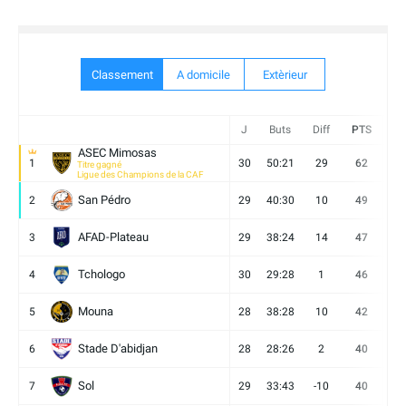
Classement
A domicile
Extèrieur
J
Buts
Diff
PTS
V
ASEC Mimosas
1
30
50:21
29
62
19
Titre gagné
Ligue des Champions de la CAF
San Pédro
2
29
40:30
10
49
13
AFAD-Plateau
3
29
38:24
14
47
13
Tchologo
4
30
29:28
1
46
12
Mouna
5
28
38:28
10
42
12
Stade D'abidjan
6
28
28:26
2
40
11
Sol
7
29
33:43
-10
40
12