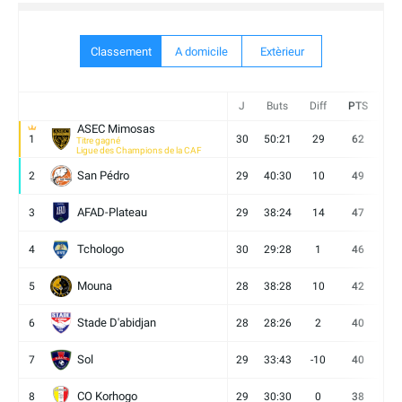
Classement
A domicile
Extèrieur
J
Buts
Diff
PTS
V
ASEC Mimosas
1
30
50:21
29
62
19
Titre gagné
Ligue des Champions de la CAF
San Pédro
2
29
40:30
10
49
13
AFAD-Plateau
3
29
38:24
14
47
13
Tchologo
4
30
29:28
1
46
12
Mouna
5
28
38:28
10
42
12
Stade D'abidjan
6
28
28:26
2
40
11
Sol
7
29
33:43
-10
40
12
CO Korhogo
8
29
30:30
0
38
10