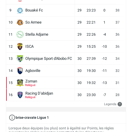
Bouaké Fc
9
29
23:23
0
38
9
So Armee
10
29
22:21
1
37
9
Stella Adjame
11
29
22:26
-4
36
9
ISCA
12
29
15:25
-10
36
10
Olympique Sport d'Abobo FC
13
30
27:39
-12
34
9
Agboville
14
30
19:30
-11
32
7
Zoman
15
30
19:32
-13
31
7
Relégué
Racing D'abidjan
16
30
23:30
-7
28
6
Relégué
Legenda
?
brise-cravate Ligue 1
Lorsque deux équipes (ou plus) sont à égalité sur Points, les règles