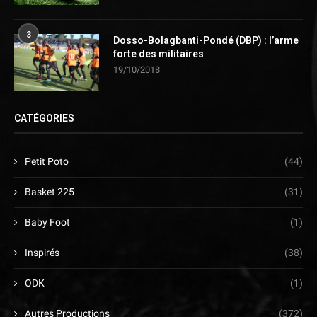
3
Dosso-Bolagbanti-Pondé (DBP) : l’arme
forte des militaires
19/10/2018
CATÉGORIES
Petit Poto
(44)
Basket 225
(31)
Baby Foot
(1)
Inspirés
(38)
ODK
(1)
Autres Productions
(372)