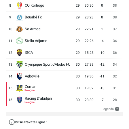
CO Korhogo
8
29
30:30
0
38
10
Bouaké Fc
9
29
23:23
0
38
9
So Armee
10
29
22:21
1
37
9
Stella Adjame
11
29
22:26
-4
36
9
ISCA
12
29
15:25
-10
36
10
Olympique Sport d'Abobo FC
13
30
27:39
-12
34
9
Agboville
14
30
19:30
-11
32
7
Zoman
15
30
19:32
-13
31
7
Relégué
Racing D'abidjan
16
30
23:30
-7
28
6
Relégué
Legenda
?
brise-cravate Ligue 1