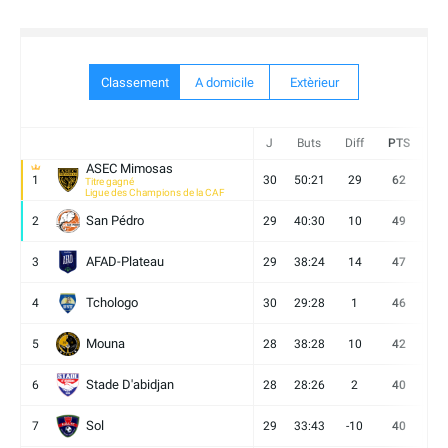
Classement
A domicile
Extèrieur
J
Buts
Diff
PTS
V
ASEC Mimosas
1
30
50:21
29
62
19
Titre gagné
Ligue des Champions de la CAF
San Pédro
2
29
40:30
10
49
13
AFAD-Plateau
3
29
38:24
14
47
13
Tchologo
4
30
29:28
1
46
12
Mouna
5
28
38:28
10
42
12
Stade D'abidjan
6
28
28:26
2
40
11
Sol
7
29
33:43
-10
40
12