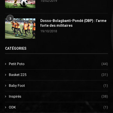
15/02/2019
3
Dosso-Bolagbanti-Pondé (DBP) : l’arme
forte des militaires
19/10/2018
CATÉGORIES
Petit Poto
(44)
Basket 225
(31)
Baby Foot
(1)
Inspirés
(38)
ODK
(1)