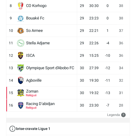
CO Korhogo
8
29
30:30
0
38
10
Bouaké Fc
9
29
23:23
0
38
9
So Armee
10
29
22:21
1
37
9
Stella Adjame
11
29
22:26
-4
36
9
ISCA
12
29
15:25
-10
36
10
Olympique Sport d'Abobo FC
13
30
27:39
-12
34
9
Agboville
14
30
19:30
-11
32
7
Zoman
15
30
19:32
-13
31
7
Relégué
Racing D'abidjan
16
30
23:30
-7
28
6
Relégué
Legenda
?
brise-cravate Ligue 1