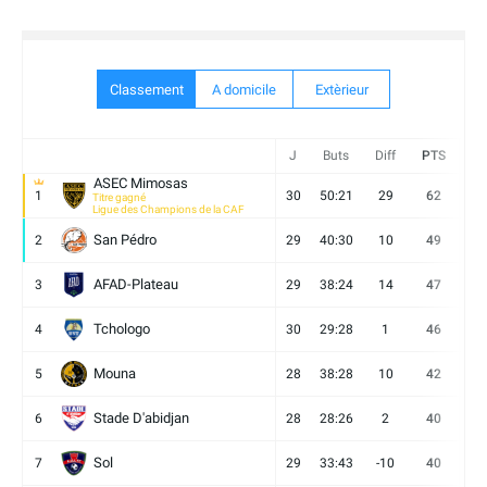
Classement
A domicile
Extèrieur
J
Buts
Diff
PTS
V
ASEC Mimosas
1
30
50:21
29
62
19
Titre gagné
Ligue des Champions de la CAF
San Pédro
2
29
40:30
10
49
13
AFAD-Plateau
3
29
38:24
14
47
13
Tchologo
4
30
29:28
1
46
12
Mouna
5
28
38:28
10
42
12
Stade D'abidjan
6
28
28:26
2
40
11
Sol
7
29
33:43
-10
40
12