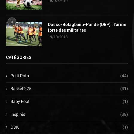
15/02/2019
3
Dosso-Bolagbanti-Pondé (DBP) : l’arme
forte des militaires
19/10/2018
CATÉGORIES
Petit Poto
(44)
Basket 225
(31)
Baby Foot
(1)
Inspirés
(38)
ODK
(1)