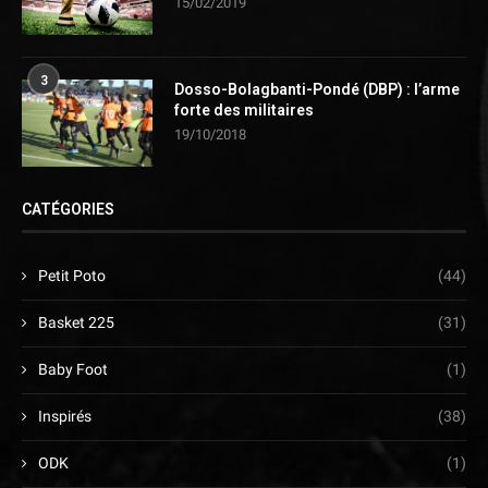
15/02/2019
3
Dosso-Bolagbanti-Pondé (DBP) : l’arme
forte des militaires
19/10/2018
CATÉGORIES
Petit Poto
(44)
Basket 225
(31)
Baby Foot
(1)
Inspirés
(38)
ODK
(1)