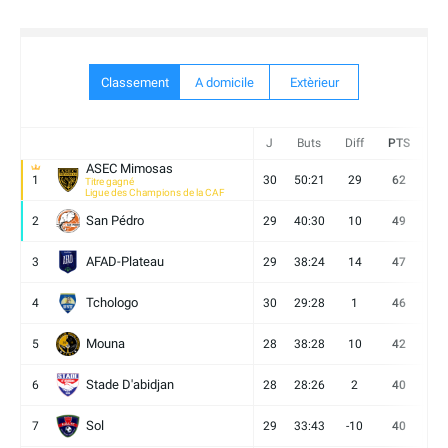
Classement
A domicile
Extèrieur
J
Buts
Diff
PTS
V
ASEC Mimosas
1
30
50:21
29
62
19
Titre gagné
Ligue des Champions de la CAF
San Pédro
2
29
40:30
10
49
13
AFAD-Plateau
3
29
38:24
14
47
13
Tchologo
4
30
29:28
1
46
12
Mouna
5
28
38:28
10
42
12
Stade D'abidjan
6
28
28:26
2
40
11
Sol
7
29
33:43
-10
40
12