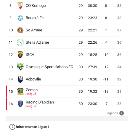
CO Korhogo
8
29
30:30
0
38
10
Bouaké Fc
9
29
23:23
0
38
9
So Armee
10
29
22:21
1
37
9
Stella Adjame
11
29
22:26
-4
36
9
ISCA
12
29
15:25
-10
36
10
Olympique Sport d'Abobo FC
13
30
27:39
-12
34
9
Agboville
14
30
19:30
-11
32
7
Zoman
15
30
19:32
-13
31
7
Relégué
Racing D'abidjan
16
30
23:30
-7
28
6
Relégué
Legenda
?
brise-cravate Ligue 1