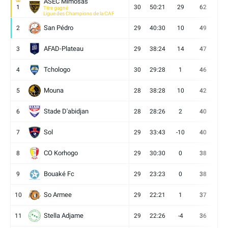
ASEC Mimosas
1
30
50:21
29
62
19
Titre gagné
Ligue des Champions de la CAF
San Pédro
2
29
40:30
10
49
13
AFAD-Plateau
3
29
38:24
14
47
13
Tchologo
4
30
29:28
1
46
12
Mouna
5
28
38:28
10
42
12
Stade D'abidjan
6
28
28:26
2
40
11
Sol
7
29
33:43
-10
40
12
CO Korhogo
8
29
30:30
0
38
10
Bouaké Fc
9
29
23:23
0
38
9
So Armee
10
29
22:21
1
37
9
Stella Adjame
11
29
22:26
-4
36
9