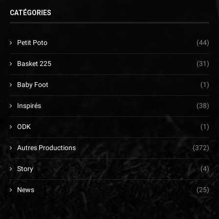
CATÉGORIES
Petit Poto
(44)
Basket 225
(31)
Baby Foot
(1)
Inspirés
(38)
ODK
(1)
Autres Productions
(372)
Story
(4)
News
(25)