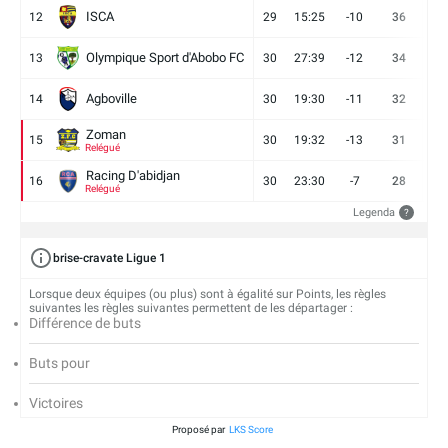
ISCA
12
29
15:25
-10
36
10
Olympique Sport d'Abobo FC
13
30
27:39
-12
34
9
Agboville
14
30
19:30
-11
32
7
Zoman
15
30
19:32
-13
31
7
Relégué
Racing D'abidjan
16
30
23:30
-7
28
6
Relégué
Legenda
?
brise-cravate Ligue 1
Lorsque deux équipes (ou plus) sont à égalité sur Points, les règles
suivantes les règles suivantes permettent de les départager :
Différence de buts
Buts pour
Victoires
Proposé par
LKS Score