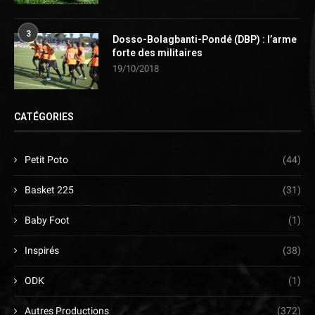
3
Dosso-Bolagbanti-Pondé (DBP) : l’arme
forte des militaires
19/10/2018
CATÉGORIES
Petit Poto
(44)
Basket 225
(31)
Baby Foot
(1)
Inspirés
(38)
ODK
(1)
Autres Productions
(372)