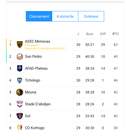
Classement
A domicile
Extèrieur
J
Buts
Diff
PTS
V
ASEC Mimosas
1
30
50:21
29
62
19
Titre gagné
Ligue des Champions de la CAF
San Pédro
2
29
40:30
10
49
13
AFAD-Plateau
3
29
38:24
14
47
13
Tchologo
4
30
29:28
1
46
12
Mouna
5
28
38:28
10
42
12
Stade D'abidjan
6
28
28:26
2
40
11
Sol
7
29
33:43
-10
40
12
CO Korhogo
8
29
30:30
0
38
10