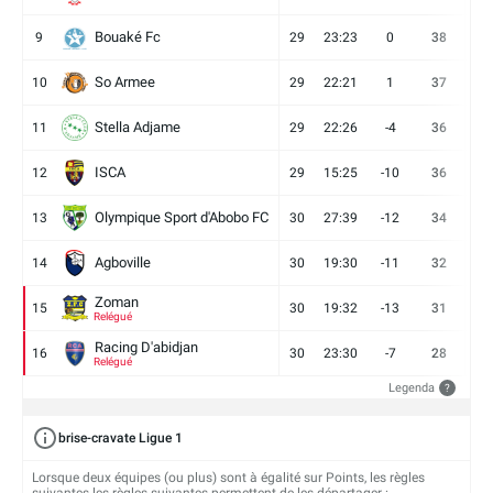
Bouaké Fc
9
29
23:23
0
38
9
So Armee
10
29
22:21
1
37
9
Stella Adjame
11
29
22:26
-4
36
9
ISCA
12
29
15:25
-10
36
10
Olympique Sport d'Abobo FC
13
30
27:39
-12
34
9
Agboville
14
30
19:30
-11
32
7
Zoman
15
30
19:32
-13
31
7
Relégué
Racing D'abidjan
16
30
23:30
-7
28
6
Relégué
Legenda
?
brise-cravate Ligue 1
Lorsque deux équipes (ou plus) sont à égalité sur Points, les règles