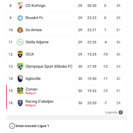
CO Korhogo
8
29
30:30
0
38
10
Bouaké Fc
9
29
23:23
0
38
9
So Armee
10
29
22:21
1
37
9
Stella Adjame
11
29
22:26
-4
36
9
ISCA
12
29
15:25
-10
36
10
Olympique Sport d'Abobo FC
13
30
27:39
-12
34
9
Agboville
14
30
19:30
-11
32
7
Zoman
15
30
19:32
-13
31
7
Relégué
Racing D'abidjan
16
30
23:30
-7
28
6
Relégué
Legenda
?
brise-cravate Ligue 1