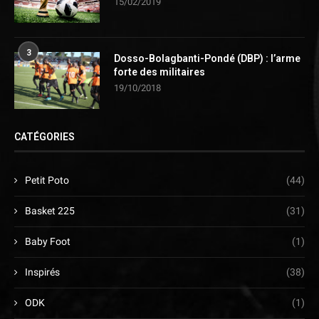
15/02/2019
3
Dosso-Bolagbanti-Pondé (DBP) : l’arme
forte des militaires
19/10/2018
CATÉGORIES
Petit Poto
(44)
Basket 225
(31)
Baby Foot
(1)
Inspirés
(38)
ODK
(1)