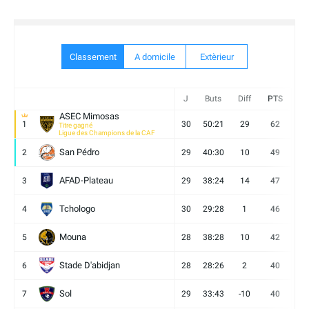
Classement
A domicile
Extèrieur
J
Buts
Diff
PTS
V
ASEC Mimosas
1
30
50:21
29
62
19
Titre gagné
Ligue des Champions de la CAF
San Pédro
2
29
40:30
10
49
13
AFAD-Plateau
3
29
38:24
14
47
13
Tchologo
4
30
29:28
1
46
12
Mouna
5
28
38:28
10
42
12
Stade D'abidjan
6
28
28:26
2
40
11
Sol
7
29
33:43
-10
40
12