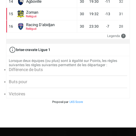
Agboville
14
30
19:30
-11
32
7
Zoman
15
30
19:32
-13
31
7
Relégué
Racing D'abidjan
16
30
23:30
-7
28
6
Relégué
Legenda
?
brise-cravate Ligue 1
Lorsque deux équipes (ou plus) sont à égalité sur Points, les règles
suivantes les règles suivantes permettent de les départager :
Différence de buts
Buts pour
Victoires
Proposé par
LKS Score