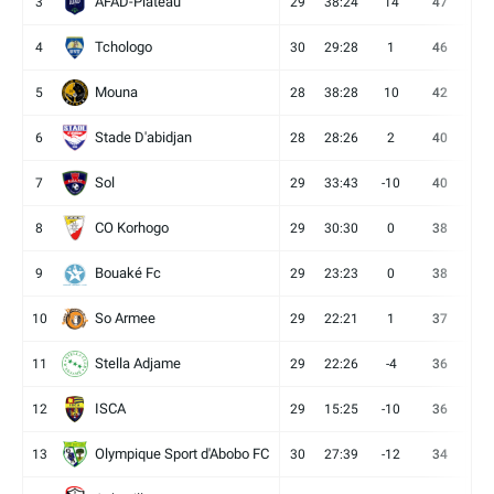
AFAD-Plateau
3
29
38:24
14
47
13
Tchologo
4
30
29:28
1
46
12
Mouna
5
28
38:28
10
42
12
Stade D'abidjan
6
28
28:26
2
40
11
Sol
7
29
33:43
-10
40
12
CO Korhogo
8
29
30:30
0
38
10
Bouaké Fc
9
29
23:23
0
38
9
So Armee
10
29
22:21
1
37
9
Stella Adjame
11
29
22:26
-4
36
9
ISCA
12
29
15:25
-10
36
10
Olympique Sport d'Abobo FC
13
30
27:39
-12
34
9