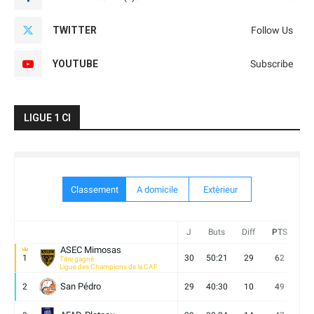
TWITTER
Follow Us
YOUTUBE
Subscribe
LIGUE 1 CI
Classement
A domicile
Extèrieur
J
Buts
Diff
PTS
V
ASEC Mimosas
1
30
50:21
29
62
19
Titre gagné
Ligue des Champions de la CAF
San Pédro
2
29
40:30
10
49
13