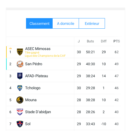
Classement
A domicile
Extèrieur
J
Buts
Diff
PTS
V
ASEC Mimosas
1
30
50:21
29
62
19
Titre gagné
Ligue des Champions de la CAF
San Pédro
2
29
40:30
10
49
13
AFAD-Plateau
3
29
38:24
14
47
13
Tchologo
4
30
29:28
1
46
12
Mouna
5
28
38:28
10
42
12
Stade D'abidjan
6
28
28:26
2
40
11
Sol
7
29
33:43
-10
40
12