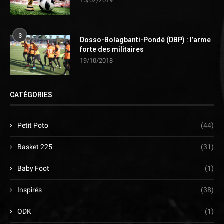
15/02/2019
3
Dosso-Bolagbanti-Pondé (DBP) : l’arme
forte des militaires
19/10/2018
CATÉGORIES
Petit Poto
(44)
Basket 225
(31)
Baby Foot
(1)
Inspirés
(38)
ODK
(1)