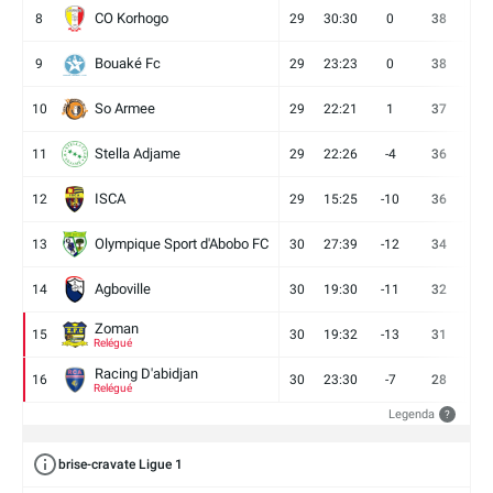
CO Korhogo
8
29
30:30
0
38
10
Bouaké Fc
9
29
23:23
0
38
9
So Armee
10
29
22:21
1
37
9
Stella Adjame
11
29
22:26
-4
36
9
ISCA
12
29
15:25
-10
36
10
Olympique Sport d'Abobo FC
13
30
27:39
-12
34
9
Agboville
14
30
19:30
-11
32
7
Zoman
15
30
19:32
-13
31
7
Relégué
Racing D'abidjan
16
30
23:30
-7
28
6
Relégué
Legenda
?
brise-cravate Ligue 1