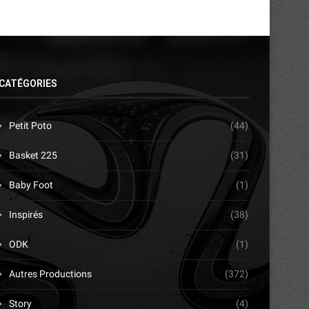
CATÉGORIES
Petit Poto
(44)
Basket 225
(31)
Baby Foot
(1)
Inspirés
(38)
ODK
(1)
Autres Productions
(372)
Story
(4)