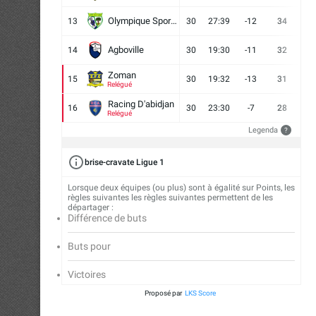
Olympique Sport d'Abobo FC
13
30
27:39
-12
34
9
Agboville
14
30
19:30
-11
32
7
Zoman
15
30
19:32
-13
31
7
Relégué
Racing D'abidjan
16
30
23:30
-7
28
6
Relégué
Legenda
?
brise-cravate Ligue 1
Lorsque deux équipes (ou plus) sont à égalité sur Points, les
règles suivantes les règles suivantes permettent de les
départager :
Différence de buts
Buts pour
Victoires
Proposé par
LKS Score