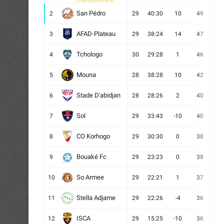
Champions de la
CAF
San Pédro
2
29
40:30
10
49
13
AFAD-Plateau
3
29
38:24
14
47
13
Tchologo
4
30
29:28
1
46
12
Mouna
5
28
38:28
10
42
12
Stade D'abidjan
6
28
28:26
2
40
11
Sol
7
29
33:43
-10
40
12
CO Korhogo
8
29
30:30
0
38
10
Bouaké Fc
9
29
23:23
0
38
9
So Armee
10
29
22:21
1
37
9
Stella Adjame
11
29
22:26
-4
36
9
ISCA
12
29
15:25
-10
36
10