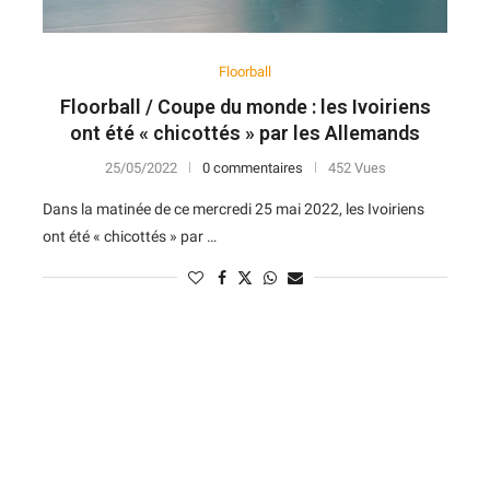
Floorball
Floorball / Coupe du monde : les Ivoiriens
ont été « chicottés » par les Allemands
25/05/2022
0 commentaires
452 Vues
Dans la matinée de ce mercredi 25 mai 2022, les Ivoiriens
ont été « chicottés » par …
N
D
Forme
D
N
V
V
D
5
6