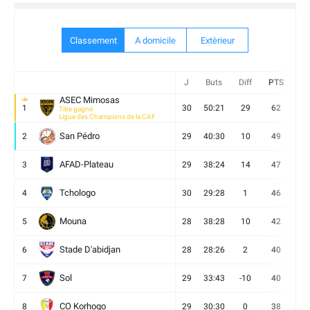
Classement
A domicile
Extèrieur
J
Buts
Diff
PTS
V
ASEC Mimosas
1
30
50:21
29
62
19
Titre gagné
Ligue des Champions de la CAF
San Pédro
2
29
40:30
10
49
13
AFAD-Plateau
3
29
38:24
14
47
13
Tchologo
4
30
29:28
1
46
12
Mouna
5
28
38:28
10
42
12
Stade D'abidjan
6
28
28:26
2
40
11
Sol
7
29
33:43
-10
40
12
CO Korhogo
8
29
30:30
0
38
10