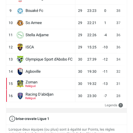
Bouaké Fc
9
29
23:23
0
38
9
So Armee
10
29
22:21
1
37
9
Stella Adjame
11
29
22:26
-4
36
9
ISCA
12
29
15:25
-10
36
10
Olympique Sport d'Abobo FC
13
30
27:39
-12
34
9
Agboville
14
30
19:30
-11
32
7
Zoman
15
30
19:32
-13
31
7
Relégué
Racing D'abidjan
16
30
23:30
-7
28
6
Relégué
Legenda
?
brise-cravate Ligue 1
Lorsque deux équipes (ou plus) sont à égalité sur Points, les règles