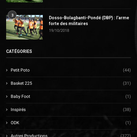
3
Dosso-Bolagbanti-Pondé (DBP) : l’arme
forte des militaires
19/10/2018
CATÉGORIES
Petit Poto
(44)
Basket 225
(31)
Baby Foot
(1)
Inspirés
(38)
ODK
(1)
Autres Productions
(372)