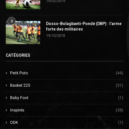
15/02/2019
3
Dosso-Bolagbanti-Pondé (DBP) : l’arme
forte des militaires
19/10/2018
CATÉGORIES
Petit Poto
(44)
Basket 225
(31)
Baby Foot
(1)
Inspirés
(38)
ODK
(1)