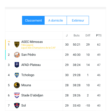
Classement
A domicile
Extèrieur
J
Buts
Diff
PTS
V
ASEC Mimosas
1
30
50:21
29
62
19
Titre gagné
Ligue des Champions de la CAF
San Pédro
2
29
40:30
10
49
13
AFAD-Plateau
3
29
38:24
14
47
13
Tchologo
4
30
29:28
1
46
12
Mouna
5
28
38:28
10
42
12
Stade D'abidjan
6
28
28:26
2
40
11
Sol
7
29
33:43
-10
40
12