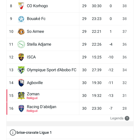
CO Korhogo
8
29
30:30
0
38
10
Bouaké Fc
9
29
23:23
0
38
9
So Armee
10
29
22:21
1
37
9
Stella Adjame
11
29
22:26
-4
36
9
ISCA
12
29
15:25
-10
36
10
Olympique Sport d'Abobo FC
13
30
27:39
-12
34
9
Agboville
14
30
19:30
-11
32
7
Zoman
15
30
19:32
-13
31
7
Relégué
Racing D'abidjan
16
30
23:30
-7
28
6
Relégué
Legenda
?
brise-cravate Ligue 1