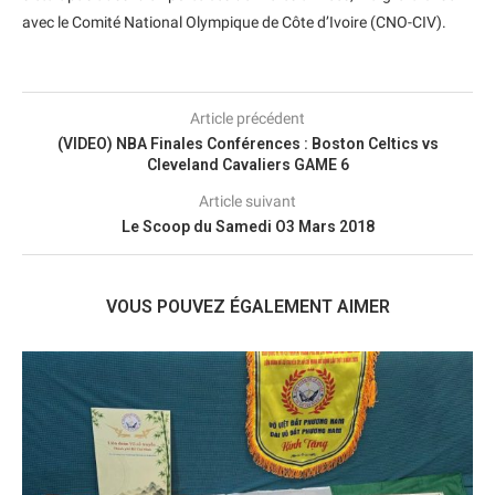
avec le Comité National Olympique de Côte d’Ivoire (CNO-CIV).
Article précédent
(VIDEO) NBA Finales Conférences : Boston Celtics vs
Cleveland Cavaliers GAME 6
Article suivant
Le Scoop du Samedi O3 Mars 2018
VOUS POUVEZ ÉGALEMENT AIMER