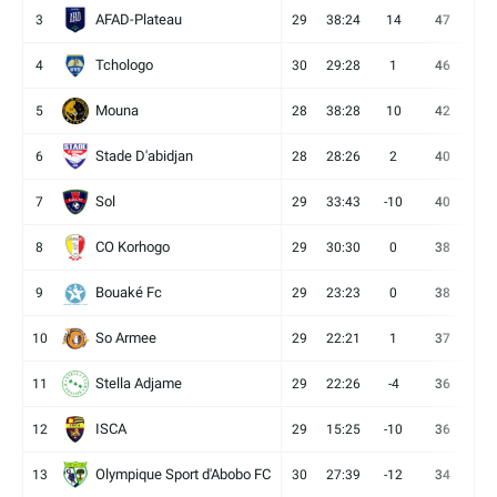
AFAD-Plateau
3
29
38:24
14
47
13
Tchologo
4
30
29:28
1
46
12
Mouna
5
28
38:28
10
42
12
Stade D'abidjan
6
28
28:26
2
40
11
Sol
7
29
33:43
-10
40
12
CO Korhogo
8
29
30:30
0
38
10
Bouaké Fc
9
29
23:23
0
38
9
So Armee
10
29
22:21
1
37
9
Stella Adjame
11
29
22:26
-4
36
9
ISCA
12
29
15:25
-10
36
10
Olympique Sport d'Abobo FC
13
30
27:39
-12
34
9