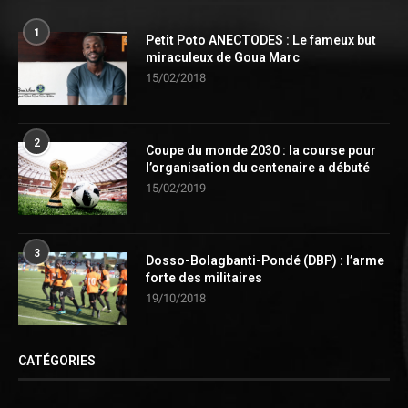
1
Petit Poto ANECTODES : Le fameux but
miraculeux de Goua Marc
15/02/2018
2
Coupe du monde 2030 : la course pour
l’organisation du centenaire a débuté
15/02/2019
3
Dosso-Bolagbanti-Pondé (DBP) : l’arme
forte des militaires
19/10/2018
CATÉGORIES