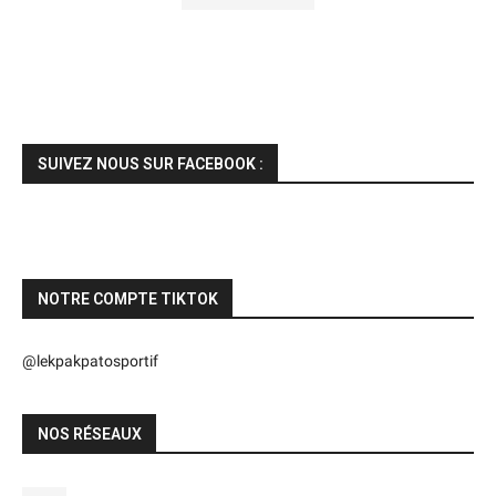
SUIVEZ NOUS SUR FACEBOOK :
NOTRE COMPTE TIKTOK
@lekpakpatosportif
NOS RÉSEAUX