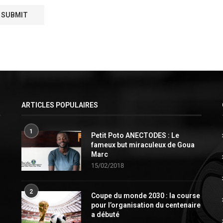
ARTICLES POPULAIRES
1
Petit Poto ANECTODES : Le
fameux but miraculeux de Goua
Marc
15/02/2018
2
Coupe du monde 2030 : la course
pour l’organisation du centenaire
a débuté