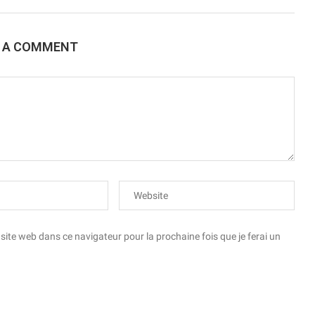
E A COMMENT
te web dans ce navigateur pour la prochaine fois que je ferai un