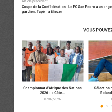
Article précédent
Coupe de la Confédération : Le FC San Pedro a un ange
gardien; Tapé Ira Eliezer
VOUS POUVE
Championnat d’Afrique des Nations
Sélection 
2026 : la Côte...
Roland
07/07/2026