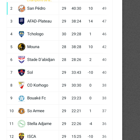
Champions de la
CAF
San Pédro
2
29
40:30
10
49
13
10
6
AFAD-Plateau
3
29
38:24
14
47
13
8
8
Tchologo
4
30
29:28
1
46
12
10
8
Mouna
5
28
38:28
10
42
12
6
10
Stade D'abidjan
6
28
28:26
2
40
11
7
10
Sol
7
29
33:43
-10
40
12
4
13
CO Korhogo
8
29
30:30
0
38
10
8
11
Bouaké Fc
9
29
23:23
0
38
9
11
9
Ligue 1 : l’ASEC et la SOA en...
Partenariat : La Côte d’Ivoir
So Armee
10
29
22:21
1
37
9
10
10
France...
05/06/2026
Stella Adjame
11
29
22:26
-4
36
9
9
11
18/02/2026
ISCA
12
29
15:25
-10
36
10
6
13