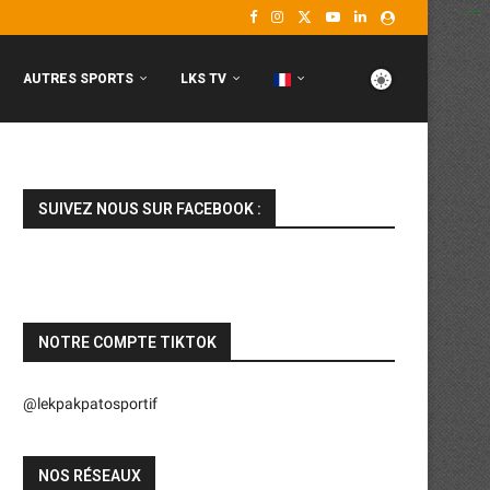
www.ginnimedia.com/about-us/what-we-do
lawrencehealthcenter.com
desaparhorboan.id/listing
pafibulelengkab.org
artikel penelitian aceh
hsddonline.com
thepubtheatre
slot gacor hari ini
slot gacor hari ini
slot gacor hari ini
slot gacor hari ini
slot gacor hari ini
situs slot gacor
slot gacor hari ini
slot gacor hari ini
slot gacor hari ini
bandar togel
bandar togel
link slot gacor
bandar togel
link slot gacor
link slot gacor
bandar togel
bandar togel
bandar togel
bandar togel
sydney night
togel online
togel online
togel online
togel online
togel online
togel online
togel online
situs gacor
baselyne.io
library.iihs.co.in
situs gacor
slot thailand
situs togel
bento4d
bento4d
bento4d
slot gacor
bento4d
situs togel
situs togel
slot gacor
bento4d
slot online
link gacor
situs togel
bento4d
bento4d
slot gacor
link gacor
situs togel
slot gacor
togel resmi
bento4d
slot gacor
slot online
slot gacor
slot online
bento4d
slot online
slot online
situs togel
slot gacor
slot gacor
slot gacor
slot gacor
slot gacor
toto togel
situs slot
toto togel
slot resmi
situs toto
situs slot
situs toto
toto togel
situs slot
situs toto
toto togel
slot resmi
situs hk
toto togel
situs toto
situs toto
toto togel
toto togel
situs slot
situs toto
slot resmi
situs toto
situs toto
situs slot
situs slot
toto togel
link togel
situs slot
situs toto
situs slot
situs slot
situs slot
link togel
toto togel
link togel
link togel
toto slot
toto slot
toto slot
link slot
toto slot
toto slot
toto slot
toto slot
toto slot
toto slot
toto slot
toto slot
toto slot
toto slot
link slot
toto slot
link slot
link slot
link slot
toto slot
toto slot
toto slot
link slot
toto slot
toto slot
link slot
toto slot
link slot
rtp slot
rtp slot
rtp slot
rtp slot
rtp slot
toto
rtp live
toto
slot
slot
AUTRES SPORTS
LKS TV
SUIVEZ NOUS SUR FACEBOOK :
NOTRE COMPTE TIKTOK
@lekpakpatosportif
NOS RÉSEAUX