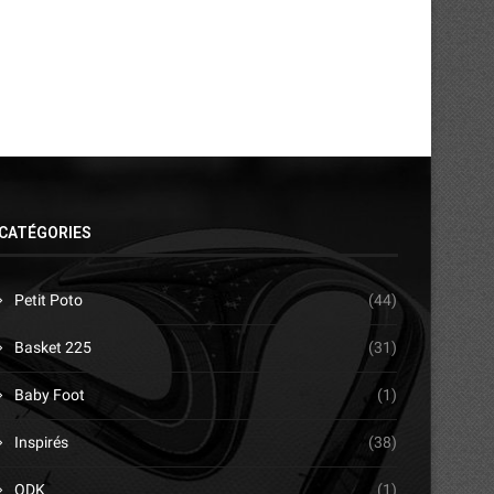
CATÉGORIES
Petit Poto
(44)
Basket 225
(31)
Baby Foot
(1)
Inspirés
(38)
ODK
(1)