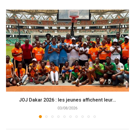
JOJ Dakar 2026 : les jeunes affichent leur...
03/08/2026