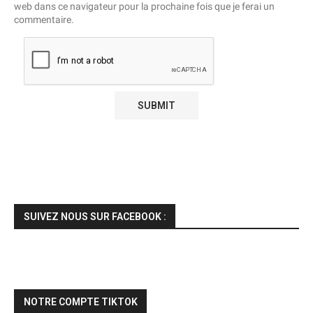
web dans ce navigateur pour la prochaine fois que je ferai un
commentaire.
SUIVEZ NOUS SUR FACEBOOK :
NOTRE COMPTE TIKTOK