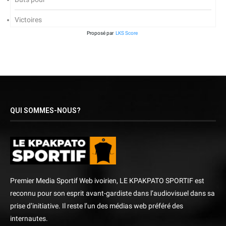
Victoires
Proposé par
LKS Score
QUI SOMMES-NOUS?
Premier Media Sportif Web ivoirien, LE KPAKPATO SPORTIF est
reconnu pour son esprit avant-gardiste dans l’audiovisuel dans sa
prise d’initiative. Il reste l’un des médias web préféré des
internautes.