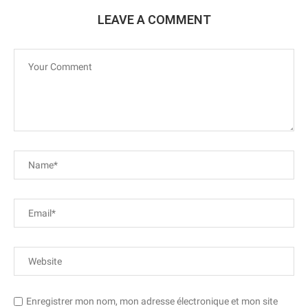
LEAVE A COMMENT
Enregistrer mon nom, mon adresse électronique et mon site