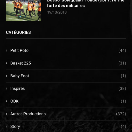
Dosso-Bolagbanti-Pondé (DBP) : l’arme
forte des militaires
19/10/2018
CATÉGORIES
Petit Poto
(44)
Basket 225
(31)
Baby Foot
(1)
Inspirés
(38)
ODK
(1)
Autres Productions
(372)
Story
(4)