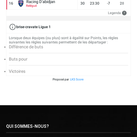
Racing D'abidjan
16
30
23:30
-7
28
6
Relégué
Legenda
?
brise-cravate Ligue 1
Lorsque deux équipes (ou plus) sont à égalité sur Points, les règles
suivantes les règles suivantes permettent de les départager :
Différence de buts
Buts pour
Victoires
Proposé par
LKS Score
QUI SOMMES-NOUS?