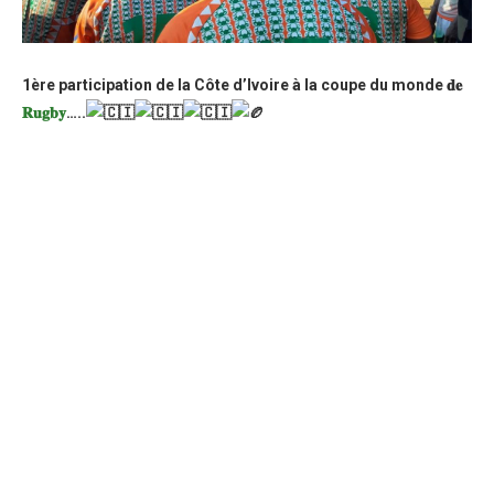
1ère participation de la Côte d’Ivoire à la coupe du monde 𝐝𝐞
𝐑𝐮𝐠𝐛𝐲
…..