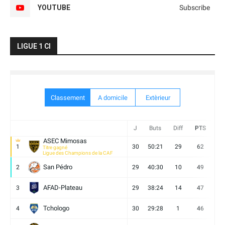
YOUTUBE
Subscribe
LIGUE 1 CI
Classement
A domicile
Extèrieur
J
Buts
Diff
PTS
V
ASEC Mimosas
1
30
50:21
29
62
19
Titre gagné
Ligue des Champions de la CAF
San Pédro
2
29
40:30
10
49
13
AFAD-Plateau
3
29
38:24
14
47
13
Tchologo
4
30
29:28
1
46
12