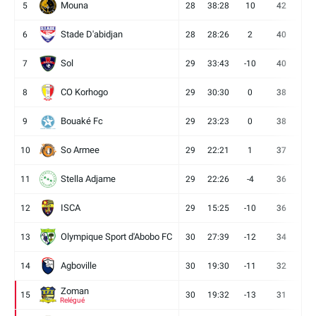
Mouna
5
28
38:28
10
42
12
Stade D'abidjan
6
28
28:26
2
40
11
Sol
7
29
33:43
-10
40
12
CO Korhogo
8
29
30:30
0
38
10
Bouaké Fc
9
29
23:23
0
38
9
So Armee
10
29
22:21
1
37
9
Stella Adjame
11
29
22:26
-4
36
9
ISCA
12
29
15:25
-10
36
10
Olympique Sport d'Abobo FC
13
30
27:39
-12
34
9
Agboville
14
30
19:30
-11
32
7
Zoman
15
30
19:32
-13
31
7
Relégué