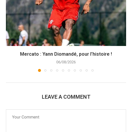
Mercato : Yann Diomandé, pour l’histoire !
06/08/2026
LEAVE A COMMENT