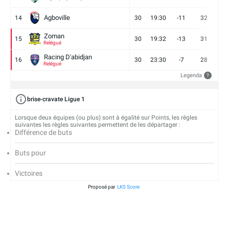
Agboville
14
30
19:30
-11
32
7
Zoman
15
30
19:32
-13
31
7
Relégué
Racing D'abidjan
16
30
23:30
-7
28
6
Relégué
Legenda
?
brise-cravate Ligue 1
Lorsque deux équipes (ou plus) sont à égalité sur Points, les règles
suivantes les règles suivantes permettent de les départager :
Différence de buts
Buts pour
Victoires
Proposé par
LKS Score