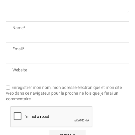
Enregistrer mon nom, mon adresse électronique et mon site
web dans ce navigateur pour la prochaine fois que je ferai un
commentaire.