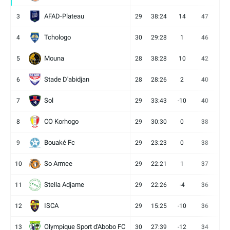
AFAD-Plateau
3
29
38:24
14
47
13
Tchologo
4
30
29:28
1
46
12
Mouna
5
28
38:28
10
42
12
Stade D'abidjan
6
28
28:26
2
40
11
Sol
7
29
33:43
-10
40
12
CO Korhogo
8
29
30:30
0
38
10
Bouaké Fc
9
29
23:23
0
38
9
So Armee
10
29
22:21
1
37
9
Stella Adjame
11
29
22:26
-4
36
9
ISCA
12
29
15:25
-10
36
10
Olympique Sport d'Abobo FC
13
30
27:39
-12
34
9