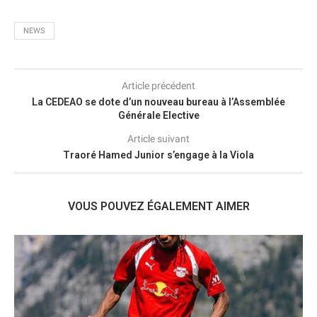
NEWS
Article précédent
La CEDEAO se dote d’un nouveau bureau à l’Assemblée
Générale Elective
Article suivant
Traoré Hamed Junior s’engage à la Viola
VOUS POUVEZ ÉGALEMENT AIMER