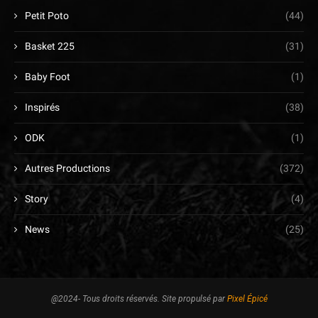
Petit Poto
(44)
Basket 225
(31)
Baby Foot
(1)
Inspirés
(38)
ODK
(1)
Autres Productions
(372)
Story
(4)
News
(25)
@2024- Tous droits réservés. Site propulsé par
Pixel Épicé