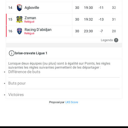
Agboville
14
30
19:30
-11
32
7
Zoman
15
30
19:32
-13
31
7
Relégué
Racing D'abidjan
16
30
23:30
-7
28
6
Relégué
Legenda
?
brise-cravate Ligue 1
Lorsque deux équipes (ou plus) sont à égalité sur Points, les règles
suivantes les règles suivantes permettent de les départager :
Différence de buts
Buts pour
Victoires
Proposé par
LKS Score