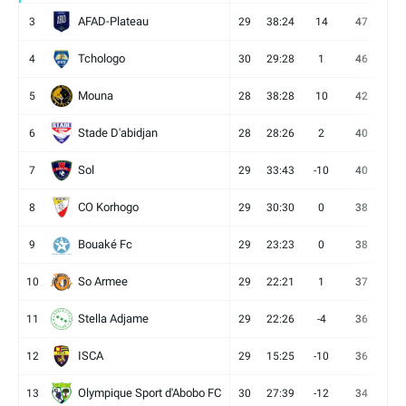
AFAD-Plateau
3
29
38:24
14
47
13
Tchologo
4
30
29:28
1
46
12
Mouna
5
28
38:28
10
42
12
Stade D'abidjan
6
28
28:26
2
40
11
Sol
7
29
33:43
-10
40
12
CO Korhogo
8
29
30:30
0
38
10
Bouaké Fc
9
29
23:23
0
38
9
So Armee
10
29
22:21
1
37
9
Stella Adjame
11
29
22:26
-4
36
9
ISCA
12
29
15:25
-10
36
10
Olympique Sport d'Abobo FC
13
30
27:39
-12
34
9