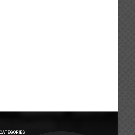
UFOA-B : qualifiés, les Éléphanteaux
Éléphants : Retour sur le 
visent la première...
d’Emerse Faé...
01/08/2026
31/07/2026
CATÉGORIES