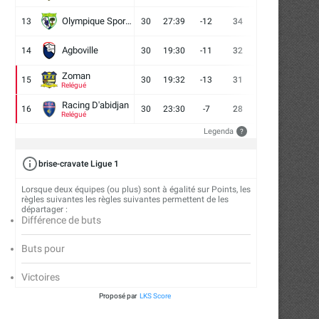
Olympique Sport d'Abobo FC
13
30
27:39
-12
34
9
7
14
Agboville
14
30
19:30
-11
32
7
11
12
Zoman
15
30
19:32
-13
31
7
10
13
Relégué
Racing D'abidjan
16
30
23:30
-7
28
6
10
14
Relégué
Legenda
?
brise-cravate Ligue 1
Lorsque deux équipes (ou plus) sont à égalité sur Points, les
règles suivantes les règles suivantes permettent de les
départager :
Différence de buts
Buts pour
Victoires
Proposé par
LKS Score