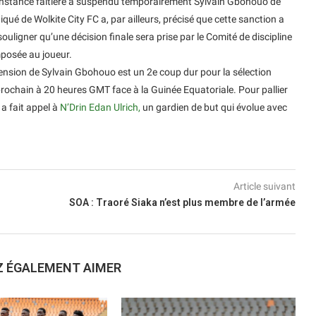
l’instance faîtière a suspendu temporairement Sylvain Gbohouo de
é de Wolkite City FC a, par ailleurs, précisé que cette sanction a
 souligner qu’une décision finale sera prise par le Comité de discipline
posée au joueur.
pension de Sylvain Gbohouo est un 2e coup dur pour la sélection
 prochain à 20 heures GMT face à la Guinée Equatoriale. Pour pallier
a fait appel à
N’Drin Edan Ulrich,
un gardien de but qui évolue avec
Article suivant
SOA : Traoré Siaka n’est plus membre de l’armée
Z ÉGALEMENT AIMER