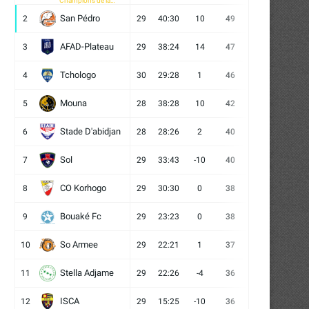
Champions de la
CAF
San Pédro
2
29
40:30
10
49
13
10
6
AFAD-Plateau
3
29
38:24
14
47
13
8
8
Tchologo
4
30
29:28
1
46
12
10
8
Mouna
5
28
38:28
10
42
12
6
10
Stade D'abidjan
6
28
28:26
2
40
11
7
10
Sol
7
29
33:43
-10
40
12
4
13
CO Korhogo
8
29
30:30
0
38
10
8
11
Bouaké Fc
9
29
23:23
0
38
9
11
9
So Armee
10
29
22:21
1
37
9
10
10
Stella Adjame
11
29
22:26
-4
36
9
9
11
ISCA
12
29
15:25
-10
36
10
6
13