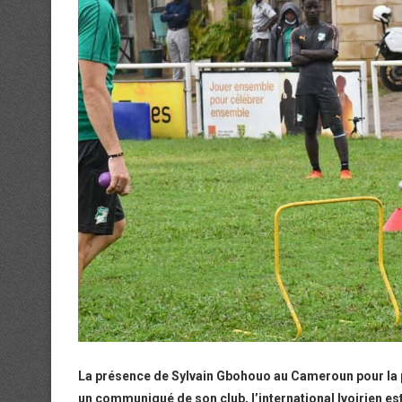
La présence de Sylvain Gbohouo au Cameroun pour la 
un communiqué de son club, l’international Ivoirien est