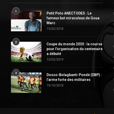
1
Petit Poto ANECTODES : Le
fameux but miraculeux de Goua
Marc
15/02/2018
2
Coupe du monde 2030 : la course
pour l’organisation du centenaire
a débuté
15/02/2019
3
Dosso-Bolagbanti-Pondé (DBP) :
l’arme forte des militaires
19/10/2018