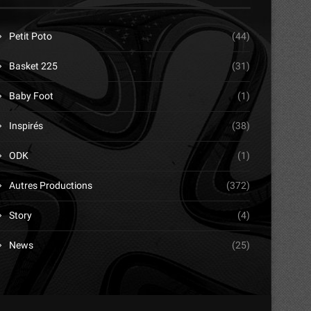
Petit Poto
(44)
Basket 225
(31)
Baby Foot
(1)
Inspirés
(38)
ODK
(1)
Autres Productions
(372)
Story
(4)
News
(25)