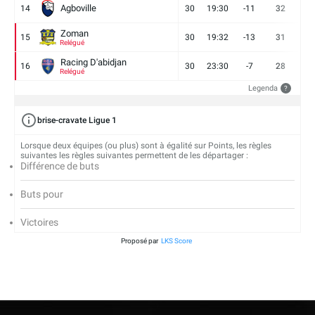
Agboville
14
30
19:30
-11
32
7
Zoman
15
30
19:32
-13
31
7
Relégué
Racing D'abidjan
16
30
23:30
-7
28
6
Relégué
Legenda
?
brise-cravate Ligue 1
Lorsque deux équipes (ou plus) sont à égalité sur Points, les règles
suivantes les règles suivantes permettent de les départager :
Différence de buts
Buts pour
Victoires
Proposé par
LKS Score