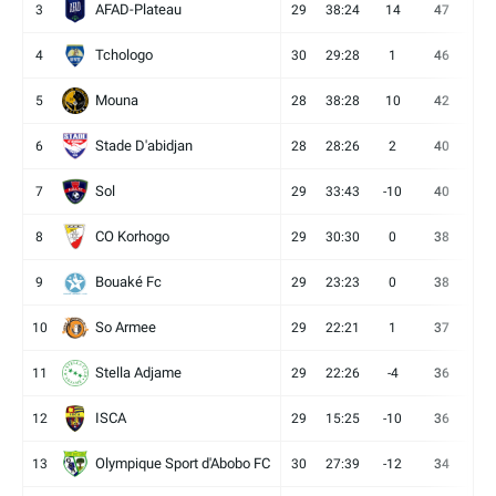
AFAD-Plateau
3
29
38:24
14
47
13
Tchologo
4
30
29:28
1
46
12
Mouna
5
28
38:28
10
42
12
Stade D'abidjan
6
28
28:26
2
40
11
Sol
7
29
33:43
-10
40
12
CO Korhogo
8
29
30:30
0
38
10
Bouaké Fc
9
29
23:23
0
38
9
So Armee
10
29
22:21
1
37
9
Stella Adjame
11
29
22:26
-4
36
9
ISCA
12
29
15:25
-10
36
10
Olympique Sport d'Abobo FC
13
30
27:39
-12
34
9