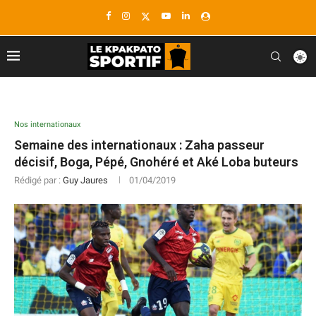
lawrencehealthcenter.com
bestforinteriors.nl/privacy/
pafibuolkab.org
hsddonline.com
slot gacor maxwin
thepubtheatre
slot gacor hari ini
slot gacor hari ini
slot gacor hari ini
slot gacor hari ini
slot gacor hari ini
situs slot gacor
slot gacor hari ini
slot gacor hari ini
slot gacor hari ini
slot gacor hari ini
situs slot gacor
slot gacor hari ini
situs slot gacor
slot gacor hari ini
slot gacor hari ini
situs slot gacor
situs slot gacor
slot gacor hari ini
situs slot gacor
slot gacor hari ini
slot gacor hari ini
situs slot gacor
slot gacor hari ini
situs bento4d
login bento4d
bandar togel
bandar togel
bandar togel
bandar togel
bandar togel
bandar togel
bandar togel
bandar togel
bandar togel
bandar togel
bandar togel
bandar togel
bandar togel
bandar togel
link slot gacor
link slot gacor
link slot gacor
bandar togel
bandar togel
link slot gacor
bandar togel
link slot gacor
bandar togel
bandar togel
bandar togel
sydney night
toto macau
togel online
togel online
baselyne.io
togel online
rtp slot gacor
situs gacor
togel online
situs gacor
togel online
rtp slot online
togel online
situs gacor
agen togel
togel online
togel online
situs gacor
togel online
togel online
agen togel
slot thailand
rtp slot gacor
situs togel
situs togel
bento4d
bento4d
situs togel
bento4d
bento4d
slot online
togel resmi
situs togel
situs togel
slot online
slot gacor
slot gacor
slot gacor
togel resmi
slot online
togel resmi
slot online
slot gacor
slot gacor
link gacor
slot gacor
slot online
togel resmi
slot gacor
togel resmi
bento4d
slot online
togel resmi
slot gacor
link gacor
slot online
togel resmi
slot online
slot gacor
slot online
slot online
situs togel
situs togel
slot online
situs togel
slot gacor
slot online
link gacor
link gacor
slot online
slot online
togel resmi
slot gacor
toto togel
situs slot
slot resmi
slot resmi
toto togel
toto togel
toto togel
situs toto
link togel
slot resmi
slot resmi
slot resmi
slot resmi
link togel
slot resmi
link togel
toto togel
slot resmi
toto togel
situs toto
slot777
slot resmi
toto togel
slot resmi
situs hk
toto togel
slot resmi
toto togel
link togel
slot resmi
situs slot
slot resmi
slot resmi
slot resmi
slot resmi
toto togel
slot resmi
toto togel
toto togel
link togel
link slot
link slot
toto slot
link slot
toto slot
link slot
slot 4d
link slot
link slot
link slot
link slot
slot 4d
toto slot
link slot
slot 4d
toto slot
link slot
link slot
rtp slot
togel
togel
rtp slot
rtp slot
rtp slot
toto
toto
Nos internationaux
Semaine des internationaux : Zaha passeur
décisif, Boga, Pépé, Gnohéré et Aké Loba buteurs
Rédigé par :
Guy Jaures
01/04/2019