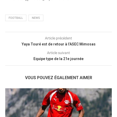
FOOTBALL
NEWS
Article précédent
Yaya Touré est de retour à l’ASEC Mimosas
Article suivant
Equipe type de la 21e journée
VOUS POUVEZ ÉGALEMENT AIMER