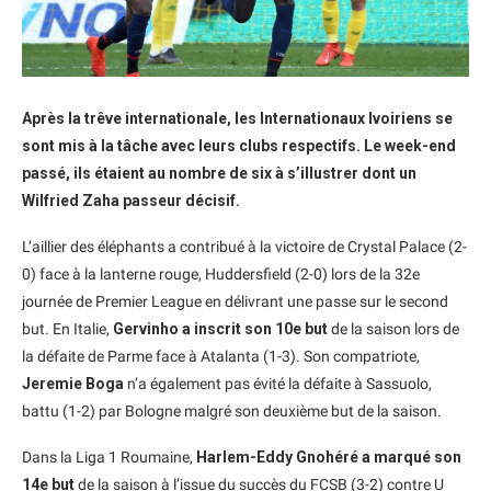
Après la trêve internationale, les Internationaux Ivoiriens se
sont mis à la tâche avec leurs clubs respectifs. Le week-end
passé, ils étaient au nombre de six à s’illustrer dont un
Wilfried Zaha passeur décisif.
L’aillier des éléphants a contribué à la victoire de Crystal Palace (2-
0) face à la lanterne rouge, Huddersfield (2-0) lors de la 32e
journée de Premier League en délivrant une passe sur le second
but. En Italie,
Gervinho a inscrit son 10e but
de la saison lors de
la défaite de Parme face à Atalanta (1-3). Son compatriote,
Jeremie Boga
n’a également pas évité la défaite à Sassuolo,
battu (1-2) par Bologne malgré son deuxième but de la saison.
Dans la Liga 1 Roumaine,
Harlem-Eddy Gnohéré a marqué son
14e but
de la saison à l’issue du succès du FCSB (3-2) contre U