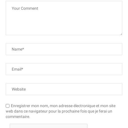
Enregistrer mon nom, mon adresse électronique et mon site
web dans ce navigateur pour la prochaine fois que je ferai un
commentaire.