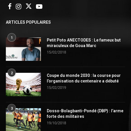
ARTICLES POPULAIRES
1
Petit Poto ANECTODES : Le fameux but
miraculeux de Goua Marc
15/02/2018
2
Coupe du monde 2030 : la course pour
l’organisation du centenaire a débuté
15/02/2019
3
Dosso-Bolagbanti-Pondé (DBP) : l’arme
forte des militaires
19/10/2018