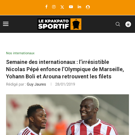
guiadenoivos.saojosedojardimeuropa.com.br
ejournal.akbidbungabangsaaceh.ac.id
beyond.globalpranichealing.com
corporateofficeheadquarters.org
www.blackbrooks.co.uk/pricing
pafibengkuluutarakab.org
theantiguaguide.com/public
eltiosam.com.mx/sucursales/
mst.akwaibomstate.gov.ng
desaparhorboan.id/listing
clinicaalemanaosorno.cl
thesolderingstation.com
www.promhotelsriccione.it
nagaad.org/contact/
kfbbinbir.sakarya.edu.tr
www.bestforinteriors.nl
link-bento4d.com
world.skanray.com
revista.undime.org.br
fopsl.org/donate/
form.eng.ku.ac.th
culturasbo.com
www.telegramitalia.it
thepubtheatre
situs slot gacor
blog.actkm.org
situs slot gacor
fet.uet.vnu.edu.vn
www.astina.co
situs slot gacor
idisurabaya.org
ensa.uit.ac.ma
maplweb.org
lokvirsa.org.pk
sydney night
togel online
situs gacor
situs gacor
momusi.org
pbumc.net
situs gacor
situs gacor
slot thailand
situs gacor
situs gacor
situs gacor
situs gacor
situs gacor
situs gacor
situs gacor
situs gacor
situs gacor
situs togel
bento4d
bento4d
bento4d
bento4d
bento4d
bento4d
bento4d
bento4d
mgpo.org
bento4d
bento4d
bento4d
onhc.ca
slot gacor
actkm.org
bento4d
situs togel
situs togel
bento4d
slot online
togel resmi
link gacor
situs togel
slot gacor
situs togel
bento4d
link gacor
link gacor
link gacor
bento4d
slot gacor
situs slot
toto togel
slot resmi
situs toto
situs toto
situs toto
situs slot
situs toto
situs toto
situs toto
situs slot
toto togel
toto togel
situs slot
situs toto
situs slot
situs toto
situs slot
toto togel
situs slot
situs toto
situs toto
situs toto
situs toto
situs toto
situs toto
situs toto
slot resmi
situs slot
situs slot
situs slot
situs toto
situs slot
situs slot
situs slot
situs toto
situs slot
situs slot
situs toto
situs slot
situs toto
situs toto
situs slot
slot resmi
situs toto
toto togel
situs toto
situs slot
situs slot
situs toto
situs toto
situs toto
situs slot
situs toto
situs toto
situs slot
toto togel
situs toto
situs slot
situs slot
situs slot
situs slot
toto togel
toto slot
toto slot
toto slot
toto slot
toto slot
toto slot
toto slot
link slot
fcvfc.org
link slot
toto slot
link slot
link slot
toto slot
toto slot
toto slot
link slot
toto slot
toto slot
toto slot
link slot
toto slot
link slot
toto
toto
toto
toto
toto
toto
toto
toto
toto
Nos internationaux
Semaine des internationaux : l’irrésistible
Nicolas Pépé enfonce l’Olympique de Marseille,
Yohann Boli et Arouna retrouvent les filets
Rédigé par :
Guy Jaures
28/01/2019