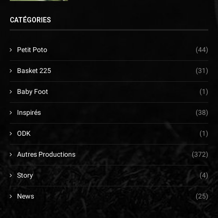
CATÉGORIES
Petit Poto
(44)
Basket 225
(31)
Baby Foot
(1)
Inspirés
(38)
ODK
(1)
Autres Productions
(372)
Story
(4)
News
(25)