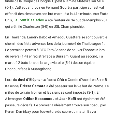
finale de la Coupe de Hongrie, Ujpest a laminé Mateszalkai MTK
(6-1). L’attaquant Ivoirien Fernand Gouré a participé au festival
offensif des siens avec son but marqué à la 41e minute. Aux Etats
Unis,
Laurent Kissiedou
a été l’auteur du 3e but de Memphis 901
qui a étrillé Charleston (5-0) en USL Championship.
En Thaïlande, Landry Babo et Amadou Ouattara se sont ouvert le
chemin des filets adverses lors de la journée 6 de Thai League 1.
Le premier a permis à BEC Tero Sasana de sauver l’honneur lors
du revers (1-4) enregistré face à Buriram. Quant au second, il a
marqué 2 buts lors de la large victoire (5-1) de son équipe
Chonburi face à Muangthong.
Lors du
duel d’Éléphants
face à Cédric Gondo d’Ascoli en Serie B
Italienne,
Drissa Camara
a été passeur sur le 2e but de Parme. Le
milieu de terrain Ivoirien et les siens se sont imposés (3-1). En
Allemagne,
Odilon Kossounou et Jean Koffi
ont également été
passeurs décisifs. Le premier a idéalement trouvé son coéquipier
Kerem Demirbay pour l’ouverture du score du match Bayer