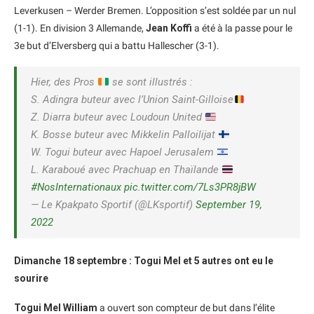
Leverkusen – Werder Bremen. L’opposition s’est soldée par un nul
(1-1). En division 3 Allemande,
Jean Koffi
a été à la passe pour le
3e but d’Elversberg qui a battu Hallescher (3-1).
Hier, des Pros
se sont illustrés :
S. Adingra buteur avec l’Union Saint-Gilloise
Z. Diarra buteur avec Loudoun United
K. Bosse buteur avec Mikkelin Palloilijat
W. Togui buteur avec Hapoel Jerusalem
L. Karaboué avec Prachuap en Thaïlande
#NosInternationaux
pic.twitter.com/7Ls3PR8jBW
— Le Kpakpato Sportif (@LKsportif)
September 19,
2022
Dimanche 18 septembre : Togui Mel et 5 autres ont eu le
sourire
Togui Mel William
a ouvert son compteur de but dans l’élite