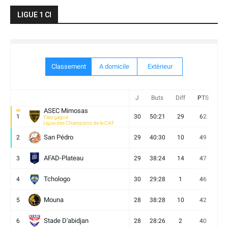
LIGUE 1 CI
Classement
A domicile
Extèrieur
J
Buts
Diff
PTS
V
ASEC Mimosas
1
30
50:21
29
62
19
Titre gagné
Ligue des Champions de la CAF
San Pédro
2
29
40:30
10
49
13
AFAD-Plateau
3
29
38:24
14
47
13
Tchologo
4
30
29:28
1
46
12
Mouna
5
28
38:28
10
42
12
Stade D'abidjan
6
28
28:26
2
40
11