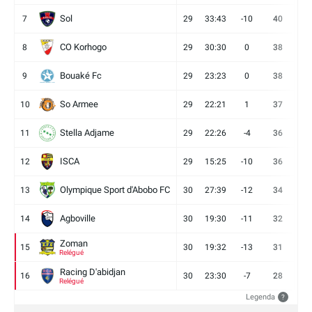
Sol
7
29
33:43
-10
40
12
CO Korhogo
8
29
30:30
0
38
10
Bouaké Fc
9
29
23:23
0
38
9
So Armee
10
29
22:21
1
37
9
Stella Adjame
11
29
22:26
-4
36
9
ISCA
12
29
15:25
-10
36
10
Olympique Sport d'Abobo FC
13
30
27:39
-12
34
9
Agboville
14
30
19:30
-11
32
7
Zoman
15
30
19:32
-13
31
7
Relégué
Racing D'abidjan
16
30
23:30
-7
28
6
Relégué
Legenda
?