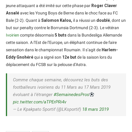
jeune attaquant a été imité sur cette phase par
Roger Claver
Assalé
avec les Young Boys de Berne dans le choc face au FC
Bale (2-2). Quant à
Salomon Kalou,
il a réussi un
doublé
, dont un
but sur penalty contre le Borrunsia Dortmund (2-3). Le vétéran
Ivoirien
compte désormais
5 buts
dans la Bundesliga Allemande
cette saison. A l’Est de l’Europe, un éléphant continue de faire
sensation dans le championnat Roumain. Il s’agit de
Harlem-
Eddy Gnohéré
qui a signé son
12e but
de la saison lors du
déplacement du FCSB sur la pelouse d’Astra.
Comme chaque semaine, découvrez les buts des
footballeurs ivoiriens du 11 Mars au 17 Mars 2019
évoluant à l’étranger
#SemainedesPros
pic.twitter.com/aTPErPRi4v
— Le Kpakpato Sportif (@LKsportif)
18 mars 2019