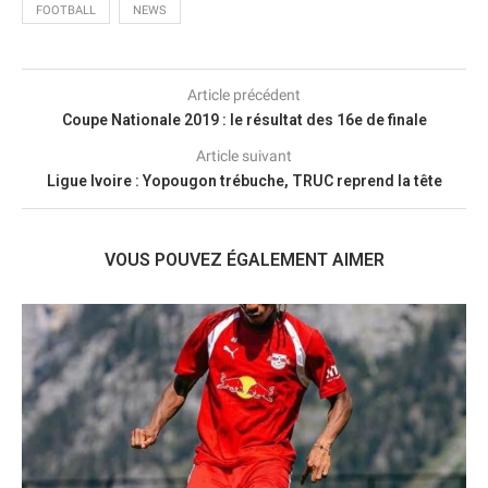
FOOTBALL
NEWS
Article précédent
Coupe Nationale 2019 : le résultat des 16e de finale
Article suivant
Ligue Ivoire : Yopougon trébuche, TRUC reprend la tête
VOUS POUVEZ ÉGALEMENT AIMER