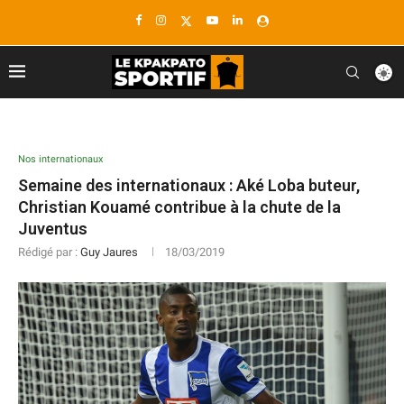
lawrencehealthcenter.com
bestforinteriors.nl/privacy/
pafibuolkab.org
hsddonline.com
thepubtheatre
slot gacor hari ini
slot gacor hari ini
slot gacor hari ini
slot gacor hari ini
slot gacor hari ini
slot gacor hari ini
situs slot gacor
slot gacor hari ini
slot gacor hari ini
slot gacor hari ini
slot gacor hari ini
situs slot gacor
slot gacor hari ini
situs slot gacor
slot gacor hari ini
slot gacor hari ini
situs slot gacor
situs slot gacor
slot gacor hari ini
situs slot gacor
slot gacor hari ini
bandar togel
bandar togel
bandar togel
bandar togel
bandar togel
bandar togel
bandar togel
bandar togel
bandar togel
bandar togel
bandar togel
bandar togel
bandar togel
bandar togel
bandar togel
bandar togel
link slot gacor
link slot gacor
link slot gacor
bandar togel
bandar togel
link slot gacor
bandar togel
sydney night
toto macau
togel online
togel online
baselyne.io
togel online
rtp slot gacor
situs gacor
togel online
situs gacor
togel online
rtp slot online
togel online
situs gacor
agen togel
togel online
togel online
situs togel
situs togel
bento4d
bento4d
situs togel
bento4d
bento4d
slot online
togel resmi
situs togel
situs togel
slot online
slot gacor
slot gacor
slot gacor
togel resmi
slot online
togel resmi
slot online
slot gacor
slot gacor
link gacor
slot gacor
slot online
slot gacor
togel resmi
slot gacor
togel resmi
togel resmi
bento4d
slot online
togel resmi
slot gacor
link gacor
slot online
togel resmi
slot online
slot gacor
slot online
slot online
situs togel
situs togel
toto togel
situs slot
slot resmi
slot resmi
toto togel
toto togel
toto togel
situs toto
link togel
slot resmi
slot resmi
slot resmi
slot resmi
link togel
slot resmi
link togel
slot resmi
situs toto
slot777
slot resmi
toto togel
slot resmi
situs hk
toto togel
slot resmi
toto togel
link togel
slot resmi
situs slot
slot resmi
slot resmi
slot resmi
slot resmi
toto togel
link slot
link slot
toto slot
link slot
toto slot
link slot
slot 4d
link slot
link slot
link slot
link slot
slot 4d
toto slot
link slot
slot 4d
rtp slot
togel
rtp slot
togel
rtp slot
toto
toto
Nos internationaux
Semaine des internationaux : Aké Loba buteur,
Christian Kouamé contribue à la chute de la
Juventus
Rédigé par :
Guy Jaures
18/03/2019