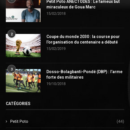
Petit Poto ANECTODES : Le fameux but
miraculeux de Goua Marc
15/02/2018
2
Coupe du monde 2030 : la course pour
l’organisation du centenaire a débuté
15/02/2019
3
Dosso-Bolagbanti-Pondé (DBP) : l’arme
forte des militaires
19/10/2018
CATÉGORIES
Petit Poto
(44)