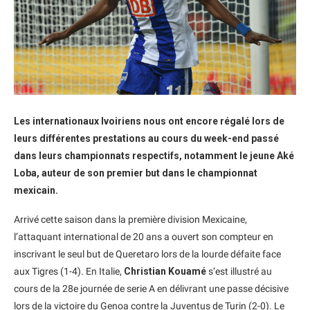
Les internationaux Ivoiriens nous ont encore régalé lors de
leurs différentes prestations au cours du week-end passé
dans leurs championnats respectifs, notamment le jeune Aké
Loba, auteur de son premier but dans le championnat
mexicain.
Arrivé cette saison dans la première division Mexicaine,
l’attaquant international de 20 ans a ouvert son compteur en
inscrivant le seul but de Queretaro lors de la lourde défaite face
aux Tigres (1-4). En Italie,
Christian Kouamé
s’est illustré au
cours de la 28e journée de serie A en délivrant une passe décisive
lors de la victoire du Genoa contre la Juventus de Turin (2-0). Le