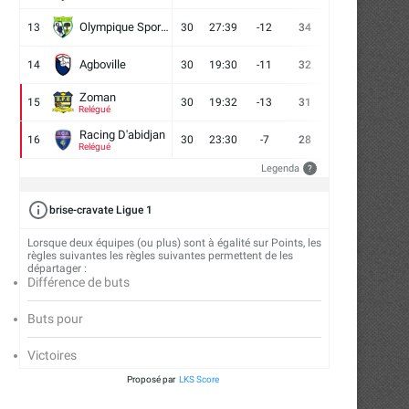
Olympique Sport d'Abobo FC
13
30
27:39
-12
34
9
7
14
Agboville
14
30
19:30
-11
32
7
11
12
Zoman
15
30
19:32
-13
31
7
10
13
Relégué
Racing D'abidjan
16
30
23:30
-7
28
6
10
14
Relégué
Legenda
?
brise-cravate Ligue 1
Lorsque deux équipes (ou plus) sont à égalité sur Points, les
règles suivantes les règles suivantes permettent de les
départager :
Différence de buts
Buts pour
Victoires
Proposé par
LKS Score