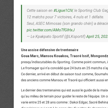
Cette saison en
#Ligue1CIV
, le Sporting Club Gag
12 matchs pour 7 victoires, 4 nuls et 1 défaite.
Seul, ASEC Mimosas (son grando chéri) a déraci
pic.twitter.com/AMoTfGIHxJ
— Le Kpakpato Sportif (@LKsportif)
April 25, 20
Une assise défensive de trentenaire
Goua Marc, Mansou Kouakou, Traoré Issif, Mongond
presqu’indiscutables du Sporting. Comme point commun, ils 
Le fromager qui n’a concédé que 24 buts en 25 matchs s’a
Ce dernier, arrivé en début de saison tout comme, Soumahoro,
des anciens comme Mansou et Traoré qui officient aussi e
Le dernier des trentenaires qui est aussi le guide de la mai
qu’au milieu de terrain pour guider le reste de l’équipe. Un
varie entre 25 et 28 ans comme : Dakoi Edgar, Sacré Behina