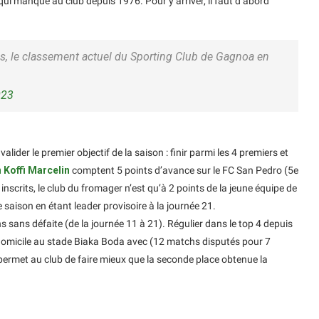
qui manque au club depuis 1976. Pour y arriver, il faut d’abord
s, le classement actuel du Sporting Club de Gagnoa en
023
valider le premier objectif de la saison : finir parmi les 4 premiers et
 Koffi Marcelin
comptent 5 points d’avance sur le FC San Pedro (5e
nscrits, le club du fromager n’est qu’à 2 points de la jeune équipe de
 saison en étant leader provisoire à la journée 21.
sans défaite (de la journée 11 à 21). Régulier dans le top 4 depuis
à domicile au stade Biaka Boda avec (12 matchs disputés pour 7
ui permet au club de faire mieux que la seconde place obtenue la