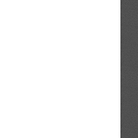
FC San Pedro : cap sur la Tunisie...
ASEC Mimosas et la soif 
transmission
24/07/2026
21/07/2026