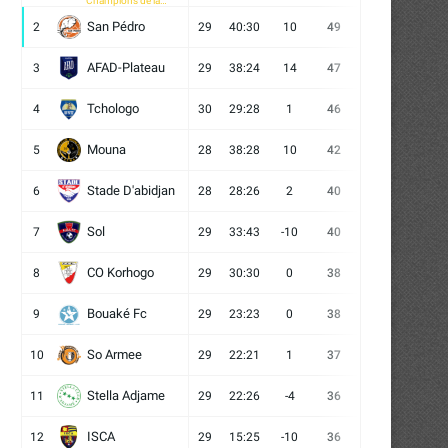
Champions de la
CAF
San Pédro
2
29
40:30
10
49
13
10
6
AFAD-Plateau
3
29
38:24
14
47
13
8
8
Tchologo
4
30
29:28
1
46
12
10
8
Mouna
5
28
38:28
10
42
12
6
10
Stade D'abidjan
6
28
28:26
2
40
11
7
10
Sol
7
29
33:43
-10
40
12
4
13
CO Korhogo
8
29
30:30
0
38
10
8
11
Bouaké Fc
9
29
23:23
0
38
9
11
9
So Armee
10
29
22:21
1
37
9
10
10
Stella Adjame
11
29
22:26
-4
36
9
9
11
ISCA
12
29
15:25
-10
36
10
6
13