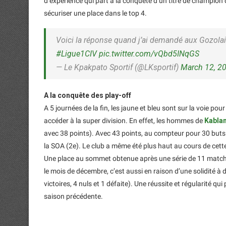
d’expérience qui part à la conquête d’un titre de champion 
sécuriser une place dans le top 4.
Voici la réponse quand j’ai demandé aux Gozolai
#Ligue1CIV
pic.twitter.com/vQbd5INqGS
— Le Kpakpato Sportif (@LKsportif)
March 12, 2
A la conquête des play-off
A 5 journées de la fin, les jaune et bleu sont sur la voie pour 
accéder à la super division. En effet, les hommes de
Kablan
avec 38 points). Avec 43 points, au compteur pour 30 buts i
la SOA (2e). Le club a même été plus haut au cours de cette
Une place au sommet obtenue après une série de 11 matchs 
le mois de décembre, c’est aussi en raison d’une solidité 
victoires, 4 nuls et 1 défaite). Une réussite et régularité q
saison précédente.