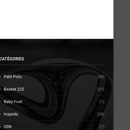
CATÉGORIES
Petit Poto
(44)
Basket 225
(31)
Baby Foot
(1)
Inspirés
(38)
ODK
(1)