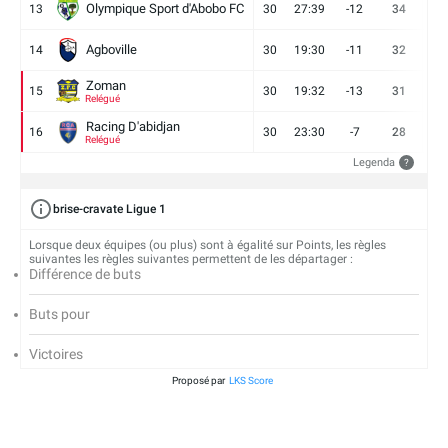
Olympique Sport d'Abobo FC
13
30
27:39
-12
34
9
Agboville
14
30
19:30
-11
32
7
Zoman
15
30
19:32
-13
31
7
Relégué
Racing D'abidjan
16
30
23:30
-7
28
6
Relégué
Legenda
?
brise-cravate Ligue 1
Lorsque deux équipes (ou plus) sont à égalité sur Points, les règles
suivantes les règles suivantes permettent de les départager :
Différence de buts
Buts pour
Victoires
Proposé par
LKS Score