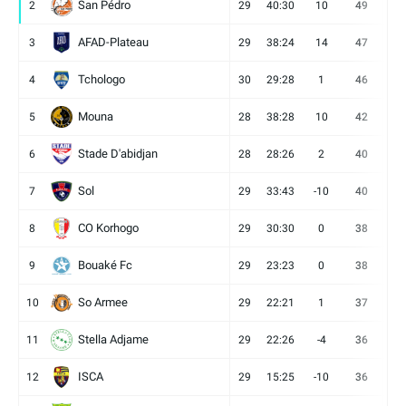
San Pédro
2
29
40:30
10
49
13
AFAD-Plateau
3
29
38:24
14
47
13
Tchologo
4
30
29:28
1
46
12
Mouna
5
28
38:28
10
42
12
Stade D'abidjan
6
28
28:26
2
40
11
Sol
7
29
33:43
-10
40
12
CO Korhogo
8
29
30:30
0
38
10
Bouaké Fc
9
29
23:23
0
38
9
So Armee
10
29
22:21
1
37
9
Stella Adjame
11
29
22:26
-4
36
9
ISCA
12
29
15:25
-10
36
10