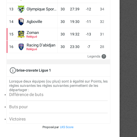
Olympique Sport d'Abobo FC
13
30
27:39
-12
34
9
7
14
Agboville
14
30
19:30
-11
32
7
11
12
Zoman
15
30
19:32
-13
31
7
10
13
Relégué
Racing D'abidjan
16
30
23:30
-7
28
6
10
14
Relégué
Legenda
?
brise-cravate Ligue 1
Lorsque deux équipes (ou plus) sont à égalité sur Points, les
règles suivantes les règles suivantes permettent de les
départager :
Différence de buts
Buts pour
Victoires
Proposé par
LKS Score