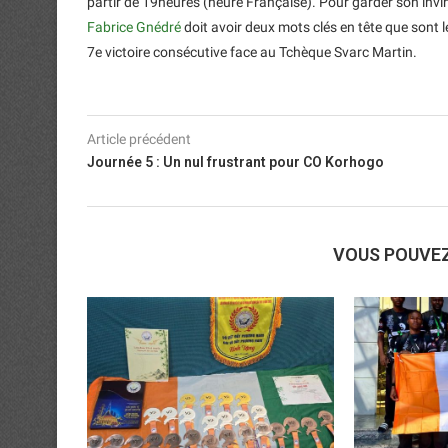
partir de 19heures (heure Française). Pour garder son invinc
Fabrice Gnédré
doit avoir deux mots clés en tête que sont le
7e victoire consécutive face au Tchèque Svarc Martin.
Article précédent
Journée 5 : Un nul frustrant pour CO Korhogo
VOUS POUVE