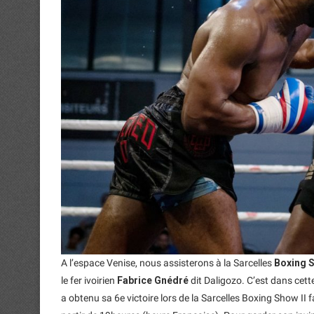
A l’espace Venise, nous assisterons à la Sarcelles
Boxing 
le fer ivoirien
Fabrice Gnédré
dit Daligozo. C’est dans cett
a obtenu sa 6e victoire lors de la Sarcelles Boxing Show I