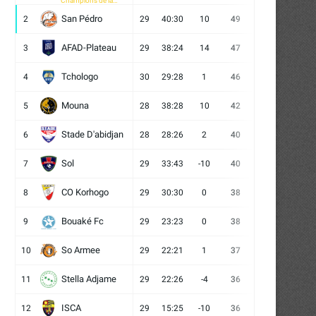
Champions de la
CAF
San Pédro
2
29
40:30
10
49
13
10
6
AFAD-Plateau
3
29
38:24
14
47
13
8
8
Tchologo
4
30
29:28
1
46
12
10
8
Mouna
5
28
38:28
10
42
12
6
10
Stade D'abidjan
6
28
28:26
2
40
11
7
10
Sol
7
29
33:43
-10
40
12
4
13
CO Korhogo
8
29
30:30
0
38
10
8
11
Bouaké Fc
9
29
23:23
0
38
9
11
9
So Armee
10
29
22:21
1
37
9
10
10
Stella Adjame
11
29
22:26
-4
36
9
9
11
ISCA
12
29
15:25
-10
36
10
6
13