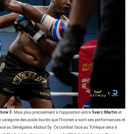
Show 3
. Mais plus précisément à l’opposition entre
Svarc Martin
et
e catégorie des poids lourds que l’Ivoirien a sorti ses performances et
I face au Sénégalais Abdoul Sy. Ce combat face au Tchèque sera à