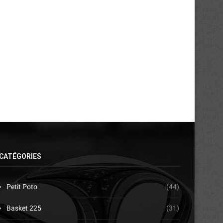
Audience : le nanbudo ivoirien trace
Kickboxing : Abidjan au c
ses ambitions...
réflexions pour...
16/04/2026
14/04/2026
CATÉGORIES
Petit Poto
(44)
Basket 225
(31)