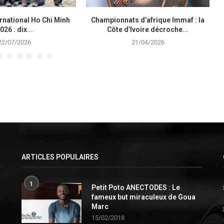
rnational Ho Chi Minh
Championnats d’afrique Immaf : la
026 : dix...
Côte d’Ivoire décroche...
22/07/2026
21/04/2026
ARTICLES POPULAIRES
1
Petit Poto ANECTODES : Le
fameux but miraculeux de Goua
Marc
15/02/2018