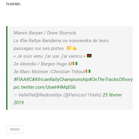
Ivoirien.
Manvir Baryan / Drew Sturrock.
Le 45e Rallye Bandama se souviendra de leurs
passages sur ses pistes .
« Je suis venu .j’ai vue .j’ai vaincu »
2e Abondio / Borges Hugo.M
3e Marc Molinier /Christian Tribout
#FIAARC
#AfricanRallyChampionship
#OnTheTracksOfIvoryCo
pic.twitter.com/UowHHMqEGb
— VallePat@Radiorallye (@Patricia11Valle)
25 février
2019
NEWS