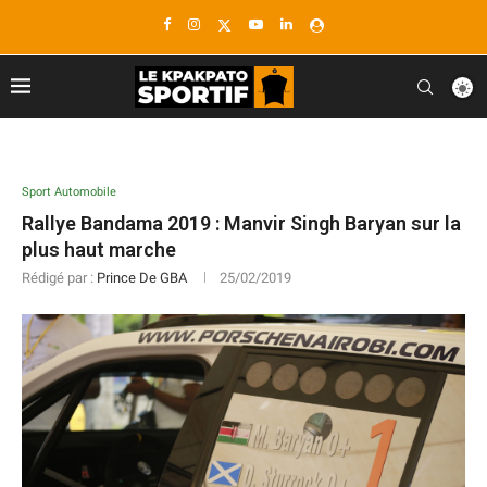
commercialpressuresonland.org
corporateofficeheadquarters.org
homejamesglobal.com
jurnal kebidanan aceh
pafiboalemokab.org
gethighered.com
situs togel online
thepubtheatre
slot gacor hari ini
slot gacor hari ini
slot gacor hari ini
slot gacor hari ini
situs slot gacor
situs slot gacor
situs slot gacor
situs slot gacor
situs slot gacor
situs slot gacor
situs slot gacor
link slot gacor
maplweb.org
link slot gacor
sydney night
situs gacor
slot thailand
situs gacor
togel online
prowlpr.com
situs gacor
situs gacor
togel online
slot thailand
slot thailand
situs gacor
situs gacor
situs gacor
slot thailand
situs gacor
situs gacor
slot thailand
situs togel
slot gacor
bento4d
situs togel
bento4d
bento4d
situs togel
slot gacor
slot online
situs togel
bento4d
situs togel
slot online
slot online
slot gacor
slot online
slot online
slot gacor
slot gacor
slot online
slot gacor
slot online
slot online
slot gacor
slot gacor
link gacor
slot gacor
slot online
slot gacor
slot gacor
link gacor
link gacor
slot gacor
slot gacor
slot gacor
situs togel
situs togel
situs togel
situs togel
situs togel
situs togel
situs togel
situs togel
situs togel
situs togel
situs togel
situs togel
situs togel
situs togel
situs togel
slot gacor
situs togel
slot online
slot gacor
slot gacor
situs togel
slot gacor
situs toto
situs toto
situs slot
situs toto
slot resmi
situs slot
toto togel
toto togel
toto togel
situs toto
situs toto
situs toto
situs slot
toto togel
toto togel
toto togel
toto togel
situs slot
toto togel
situs slot
situs slot
toto togel
toto togel
toto togel
toto togel
toto togel
situs toto
situs slot
situs slot
toto togel
situs slot
toto togel
toto togel
toto togel
situs toto
slot resmi
situs slot
situs toto
slot resmi
toto togel
situs slot
situs toto
toto togel
slot resmi
toto togel
toto togel
situs toto
slot resmi
toto slot
toto slot
toto slot
toto slot
toto slot
toto slot
link slot
link slot
toto slot
toto slot
toto slot
toto slot
toto slot
toto slot
toto slot
toto slot
toto slot
toto slot
toto slot
toto slot
toto slot
toto slot
toto slot
toto slot
toto slot
togel
rtp slot
toto
toto
toto
toto
toto
toto
Sport Automobile
Rallye Bandama 2019 : Manvir Singh Baryan sur la
plus haut marche
Rédigé par :
Prince De GBA
25/02/2019