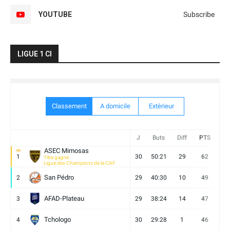
YOUTUBE
Subscribe
LIGUE 1 CI
Classement
A domicile
Extèrieur
J
Buts
Diff
PTS
V
ASEC Mimosas
1
30
50:21
29
62
19
Titre gagné
Ligue des Champions de la CAF
San Pédro
2
29
40:30
10
49
13
AFAD-Plateau
3
29
38:24
14
47
13
Tchologo
4
30
29:28
1
46
12