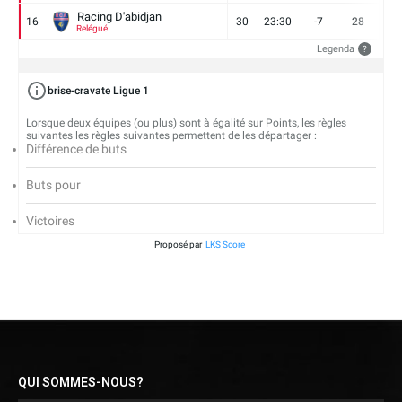
Racing D'abidjan
16
30
23:30
-7
28
6
Relégué
Legenda
?
brise-cravate Ligue 1
Lorsque deux équipes (ou plus) sont à égalité sur Points, les règles
suivantes les règles suivantes permettent de les départager :
Différence de buts
Buts pour
Victoires
Proposé par
LKS Score
QUI SOMMES-NOUS?