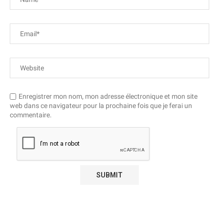
Enregistrer mon nom, mon adresse électronique et mon site
web dans ce navigateur pour la prochaine fois que je ferai un
commentaire.