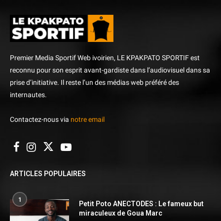
Premier Media Sportif Web ivoirien, LE KPAKPATO SPORTIF est
reconnu pour son esprit avant-gardiste dans l’audiovisuel dans sa
prise d’initiative. Il reste l’un des médias web préféré des
internautes.
Contactez-nous via
notre email
ARTICLES POPULAIRES
1
Petit Poto ANECTODES : Le fameux but
miraculeux de Goua Marc