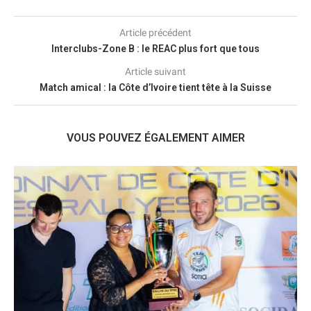
Article précédent
Interclubs-Zone B : le REAC plus fort que tous
Article suivant
Match amical : la Côte d’Ivoire tient tête à la Suisse
VOUS POUVEZ ÉGALEMENT AIMER