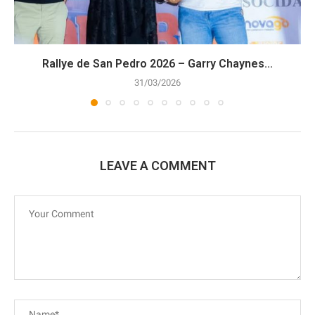
Rallye de San Pedro 2026 – Garry Chaynes...
31/03/2026
LEAVE A COMMENT