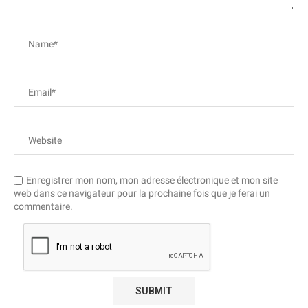
Enregistrer mon nom, mon adresse électronique et mon site
web dans ce navigateur pour la prochaine fois que je ferai un
commentaire.