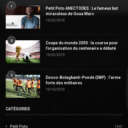
1
Petit Poto ANECTODES : Le fameux but
miraculeux de Goua Marc
15/02/2018
2
Coupe du monde 2030 : la course pour
l’organisation du centenaire a débuté
15/02/2019
3
Dosso-Bolagbanti-Pondé (DBP) : l’arme
forte des militaires
19/10/2018
CATÉGORIES
Petit Poto
(44)