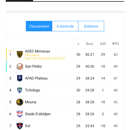
Classement
A domicile
Extèrieur
J
Buts
Diff
PTS
V
ASEC Mimosas
1
30
50:21
29
62
19
Titre gagné
Ligue des Champions de la CAF
San Pédro
2
29
40:30
10
49
13
AFAD-Plateau
3
29
38:24
14
47
13
Tchologo
4
30
29:28
1
46
12
Mouna
5
28
38:28
10
42
12
Stade D'abidjan
6
28
28:26
2
40
11
Sol
7
29
33:43
-10
40
12