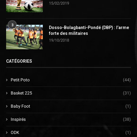
15/02/2019
3
Dosso-Bolagbanti-Pondé (DBP) : l’arme
forte des militaires
19/10/2018
CATÉGORIES
Petit Poto
(44)
Basket 225
(31)
Baby Foot
(1)
Inspirés
(38)
ODK
(1)