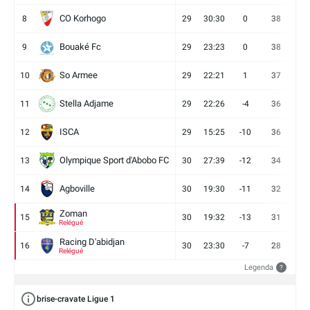
CO Korhogo
8
29
30:30
0
38
10
Bouaké Fc
9
29
23:23
0
38
9
So Armee
10
29
22:21
1
37
9
Stella Adjame
11
29
22:26
-4
36
9
ISCA
12
29
15:25
-10
36
10
Olympique Sport d'Abobo FC
13
30
27:39
-12
34
9
Agboville
14
30
19:30
-11
32
7
Zoman
15
30
19:32
-13
31
7
Relégué
Racing D'abidjan
16
30
23:30
-7
28
6
Relégué
Legenda
?
brise-cravate Ligue 1