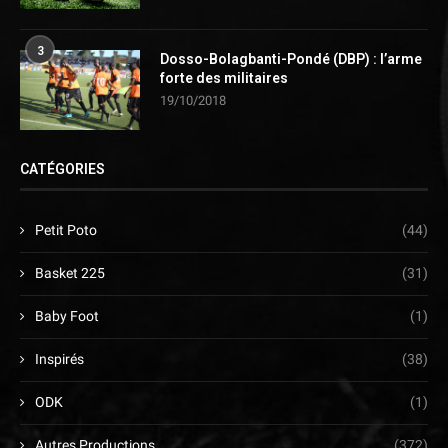
3
Dosso-Bolagbanti-Pondé (DBP) : l’arme
forte des militaires
19/10/2018
CATÉGORIES
Petit Poto
(44)
Basket 225
(31)
Baby Foot
(1)
Inspirés
(38)
ODK
(1)
Autres Productions
(372)