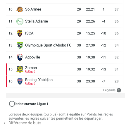
So Armee
10
29
22:21
1
37
9
Stella Adjame
11
29
22:26
-4
36
9
ISCA
12
29
15:25
-10
36
10
Olympique Sport d'Abobo FC
13
30
27:39
-12
34
9
Agboville
14
30
19:30
-11
32
7
Zoman
15
30
19:32
-13
31
7
Relégué
Racing D'abidjan
16
30
23:30
-7
28
6
Relégué
Legenda
?
brise-cravate Ligue 1
Lorsque deux équipes (ou plus) sont à égalité sur Points, les règles
suivantes les règles suivantes permettent de les départager :
Différence de buts