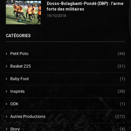
3
Dosso-Bolagbanti-Pondé (DBP) : l’arme
forte des militaires
19/10/2018
CATÉGORIES
Petit Poto
(44)
Basket 225
(31)
Baby Foot
(1)
Inspirés
(38)
ODK
(1)
Autres Productions
(372)
Story
(4)