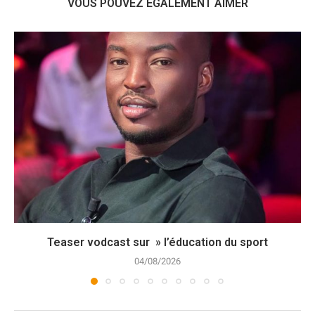
VOUS POUVEZ ÉGALEMENT AIMER
Teaser vodcast sur » l’éducation du sport
04/08/2026