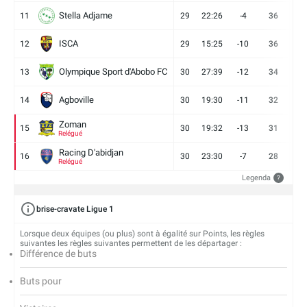
Stella Adjame
11
29
22:26
-4
36
9
ISCA
12
29
15:25
-10
36
10
Olympique Sport d'Abobo FC
13
30
27:39
-12
34
9
Agboville
14
30
19:30
-11
32
7
Zoman
15
30
19:32
-13
31
7
Relégué
Racing D'abidjan
16
30
23:30
-7
28
6
Relégué
Legenda
?
brise-cravate Ligue 1
Lorsque deux équipes (ou plus) sont à égalité sur Points, les règles
suivantes les règles suivantes permettent de les départager :
Différence de buts
Buts pour