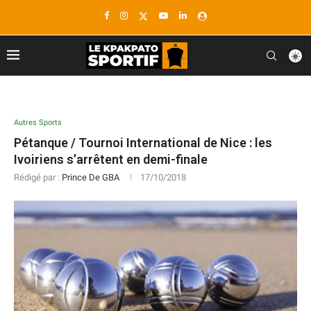
tinlizzyscantina.com/catering-events
pafibengkuluutarakab.org
desaparhorboan.id/listing
thesolderingstation.com
measure1.scroll.pub
culturasbo.com
thepubtheatre
situs slot gacor
blog.actkm.org
sydney night
togel online
situs gacor
situs gacor
situs gacor
situs gacor
momusi.org
pbumc.net
situs gacor
situs togel
bento4d
bento4d
bento4d
bento4d
bento4d
bento4d
bento4d
toto online
bento4d
bento4d
bento4d
bento4d
bento4d
bento4d
bento4d
bento4d
bento4d
bento4d
bento4d
bento4d
situs togel
bento4d
bento4d
situs togel
bento4d
bento4d
bento4d
bento4d
bento4d
slot gacor
slot online
situs togel
actkm.org
bento4d
situs togel
bento4d
bento4d
situs togel
bento4d
situs togel
situs togel
situs togel
bento4d
bento4d
situs togel
situs slot
situs slot
slot resmi
situs toto
toto togel
situs toto
situs toto
situs toto
situs toto
situs toto
situs toto
situs toto
situs toto
situs toto
situs slot
situs toto
situs toto
situs slot
situs toto
toto togel
situs toto
situs toto
situs slot
situs toto
situs toto
situs toto
situs slot
situs toto
situs toto
situs slot
toto togel
situs toto
situs toto
situs slot
situs toto
situs toto
situs toto
situs slot
situs toto
situs slot
situs slot
situs slot
situs toto
situs toto
toto togel
situs slot
situs toto
situs toto
situs toto
situs toto
slot resmi
situs slot
situs slot
situs toto
situs slot
situs slot
situs slot
situs slot
situs slot
situs toto
situs slot
toto slot
link slot
toto slot
toto slot
link slot
link slot
slot 4d
toto slot
toto slot
link slot
toto slot
link slot
link slot
link slot
toto slot
toto slot
link slot
link slot
rtp slot
rtp slot
toto
toto
Autres Sports
Pétanque / Tournoi International de Nice : les
Ivoiriens s’arrêtent en demi-finale
Rédigé par :
Prince De GBA
17/10/2018