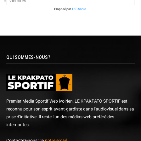
Victoires
Proposé par
LKS Score
QUI SOMMES-NOUS?
Premier Media Sportif Web ivoirien, LE KPAKPATO SPORTIF est
reconnu pour son esprit avant-gardiste dans l’audiovisuel dans sa
prise d’initiative. Il reste l’un des médias web préféré des
internautes.
Contactez-nous via
notre email