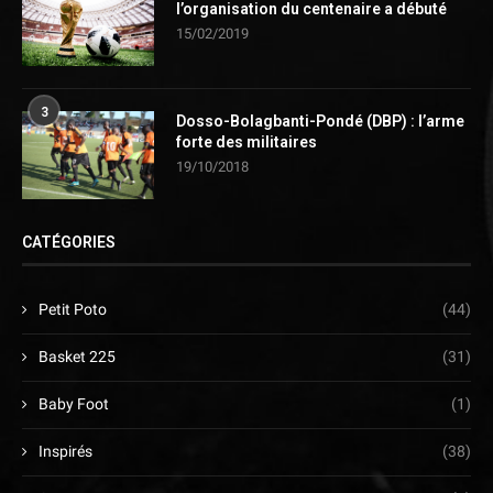
l’organisation du centenaire a débuté
15/02/2019
3
Dosso-Bolagbanti-Pondé (DBP) : l’arme
forte des militaires
19/10/2018
CATÉGORIES
Petit Poto
(44)
Basket 225
(31)
Baby Foot
(1)
Inspirés
(38)