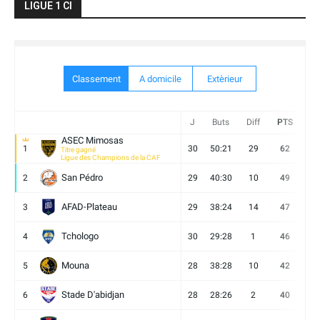
LIGUE 1 CI
Classement
A domicile
Extèrieur
J
Buts
Diff
PTS
V
ASEC Mimosas
1
30
50:21
29
62
19
Titre gagné
Ligue des Champions de la CAF
San Pédro
2
29
40:30
10
49
13
AFAD-Plateau
3
29
38:24
14
47
13
Tchologo
4
30
29:28
1
46
12
Mouna
5
28
38:28
10
42
12
Stade D'abidjan
6
28
28:26
2
40
11