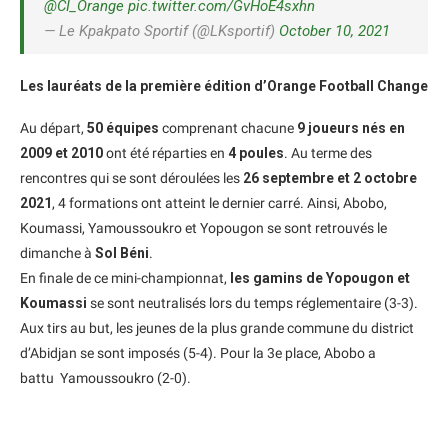
@CI_Orange
pic.twitter.com/GvHoE4sxhn
— Le Kpakpato Sportif (@LKsportif)
October 10, 2021
Les lauréats de la première édition d’Orange Football Change
Au départ,
50 équipes
comprenant chacune
9 joueurs nés en
2009 et 2010
ont été réparties en
4 poules
. Au terme des
rencontres qui se sont déroulées les
26 septembre et 2 octobre
2021
, 4 formations ont atteint le dernier carré. Ainsi, Abobo,
Koumassi, Yamoussoukro et Yopougon se sont retrouvés le
dimanche à
Sol Béni
.
En finale de ce mini-championnat,
les gamins de Yopougon et
Koumassi
se sont neutralisés lors du temps réglementaire (3-3).
Aux tirs au but, les jeunes de la plus grande commune du district
d’Abidjan se sont imposés (5-4). Pour la 3e place, Abobo a
battu Yamoussoukro (2-0).