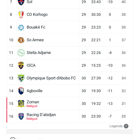
Sol
7
29
33:43
-10
40
12
CO Korhogo
8
29
30:30
0
38
10
Bouaké Fc
9
29
23:23
0
38
9
So Armee
10
29
22:21
1
37
9
Stella Adjame
11
29
22:26
-4
36
9
ISCA
12
29
15:25
-10
36
10
Olympique Sport d'Abobo FC
13
30
27:39
-12
34
9
Agboville
14
30
19:30
-11
32
7
Zoman
15
30
19:32
-13
31
7
Relégué
Racing D'abidjan
16
30
23:30
-7
28
6
Relégué
Legenda
?