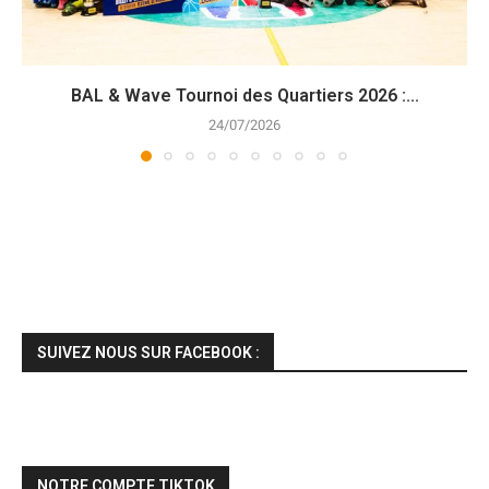
BAL & Wave Tournoi des Quartiers 2026 :...
24/07/2026
SUIVEZ NOUS SUR FACEBOOK :
NOTRE COMPTE TIKTOK