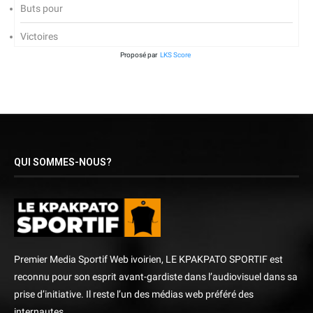
Buts pour
Victoires
Proposé par
LKS Score
QUI SOMMES-NOUS?
Premier Media Sportif Web ivoirien, LE KPAKPATO SPORTIF est
reconnu pour son esprit avant-gardiste dans l’audiovisuel dans sa
prise d’initiative. Il reste l’un des médias web préféré des
internautes.