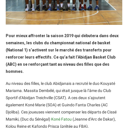
Pour mieux affronter la saison 2019 qui débutera dans deux
semaines, les clubs du championnat national de basket
(National 1) s’activent sur le marché des transferts pour
renforcer leurs effectifs. Ce qu’a fait l’Abidjan Basket Club
(ABC) en se renforçant tant au niveau des filles que des
hommes.
Au niveau des filles, le club Abidjanais a recruté le duo Kouyaté
Mariama. Massita Dembélé, qui était jusque là l’âme du Club
Sportif d’Abidjan Treichville (CSAT). A ces deux s’ajoutent
également Koné Marie (SOA) et Guindo Fanta Charles (AC
Djoliba). Ces joueuses viennent compenser les départs de Cissé
Mamiki, (Duc du Sénégal)
Koné Fatou
(Jeanne d’Arc de Dakar),
Kolou Reine et Kafondo Prisca (prêtée au FBA).