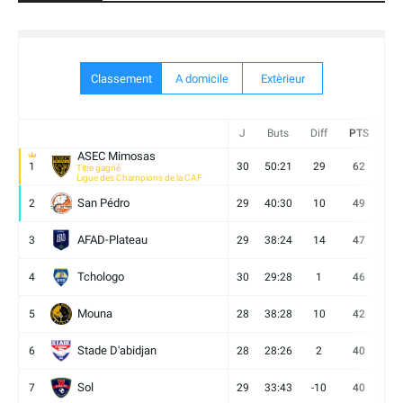
Classement
A domicile
Extèrieur
J
Buts
Diff
PTS
V
ASEC Mimosas
1
30
50:21
29
62
19
Titre gagné
Ligue des Champions de la CAF
San Pédro
2
29
40:30
10
49
13
AFAD-Plateau
3
29
38:24
14
47
13
Tchologo
4
30
29:28
1
46
12
Mouna
5
28
38:28
10
42
12
Stade D'abidjan
6
28
28:26
2
40
11
Sol
7
29
33:43
-10
40
12