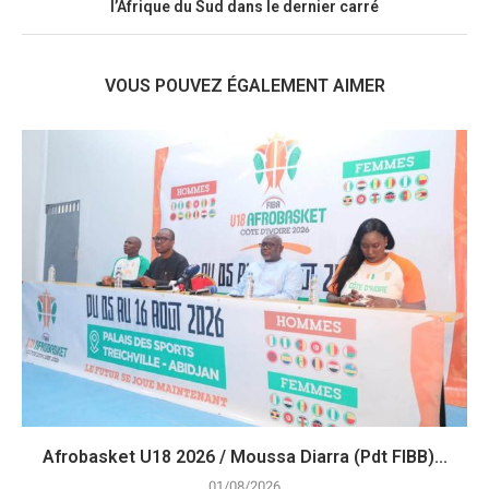
l’Afrique du Sud dans le dernier carré
VOUS POUVEZ ÉGALEMENT AIMER
Afrobasket U18 2026 / Moussa Diarra (Pdt FIBB)...
01/08/2026