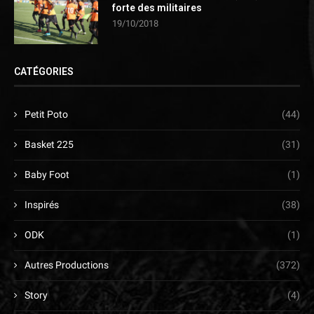
forte des militaires
19/10/2018
CATÉGORIES
Petit Poto
(44)
Basket 225
(31)
Baby Foot
(1)
Inspirés
(38)
ODK
(1)
Autres Productions
(372)
Story
(4)