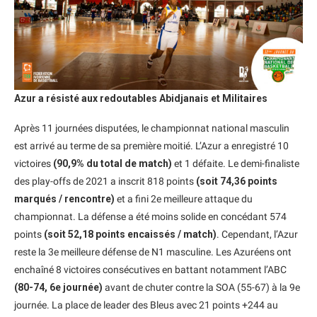
Azur a résisté aux redoutables Abidjanais et Militaires
Après 11 journées disputées, le championnat national masculin
est arrivé au terme de sa première moitié. L’Azur a enregistré 10
victoires
(90,9% du total de match)
et 1 défaite. Le demi-finaliste
des play-offs de 2021 a inscrit 818 points
(soit 74,36 points
marqués / rencontre)
et a fini 2e meilleure attaque du
championnat. La défense a été moins solide en concédant 574
points
(soit 52,18 points encaissés / match)
. Cependant, l’Azur
reste la 3e meilleure défense de N1 masculine. Les Azuréens ont
enchaîné 8 victoires consécutives en battant notamment l’ABC
(80-74, 6e journée)
avant de chuter contre la SOA (55-67) à la 9e
journée. La place de leader des Bleus avec 21 points +244 au