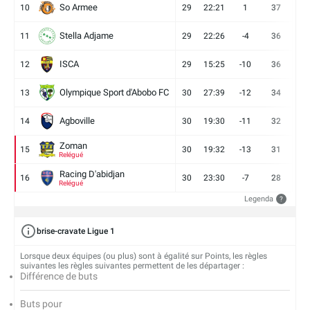
So Armee
10
29
22:21
1
37
9
Stella Adjame
11
29
22:26
-4
36
9
ISCA
12
29
15:25
-10
36
10
Olympique Sport d'Abobo FC
13
30
27:39
-12
34
9
Agboville
14
30
19:30
-11
32
7
Zoman
15
30
19:32
-13
31
7
Relégué
Racing D'abidjan
16
30
23:30
-7
28
6
Relégué
Legenda
?
brise-cravate Ligue 1
Lorsque deux équipes (ou plus) sont à égalité sur Points, les règles
suivantes les règles suivantes permettent de les départager :
Différence de buts
Buts pour