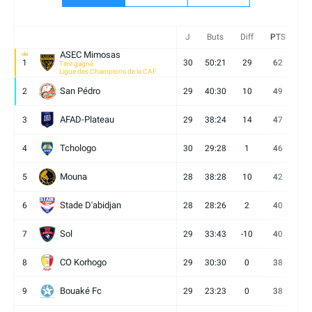
J
Buts
Diff
PTS
V
ASEC Mimosas
1
30
50:21
29
62
19
Titre gagné
Ligue des Champions de la CAF
San Pédro
2
29
40:30
10
49
13
AFAD-Plateau
3
29
38:24
14
47
13
Tchologo
4
30
29:28
1
46
12
Mouna
5
28
38:28
10
42
12
Stade D'abidjan
6
28
28:26
2
40
11
Sol
7
29
33:43
-10
40
12
CO Korhogo
8
29
30:30
0
38
10
Bouaké Fc
9
29
23:23
0
38
9