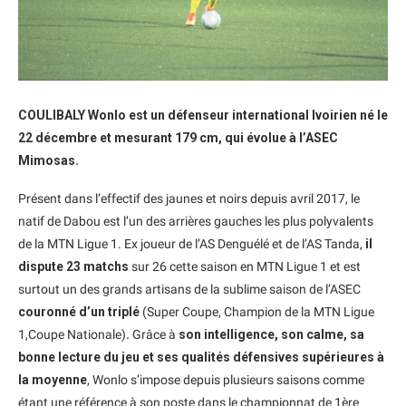
COULIBALY Wonlo est un défenseur international Ivoirien né le
22 décembre et mesurant 179 cm, qui évolue à l’ASEC
Mimosas.
Présent dans l’effectif des jaunes et noirs depuis avril 2017, le
natif de Dabou est l’un des arrières gauches les plus polyvalents
de la MTN Ligue 1. Ex joueur de l’AS Denguélé et de l’AS Tanda,
il
dispute 23
matchs
sur 26 cette saison en MTN Ligue 1 et est
surtout un des grands artisans de la sublime saison de l’ASEC
couronné d’un triplé
(Super Coupe, Champion de la MTN Ligue
1,Coupe Nationale)
.
Grâce à
son intelligence, son calme, sa
bonne lecture du jeu et ses qualités défensives supérieures à
la moyenne
, Wonlo s’impose depuis plusieurs saisons comme
étant une référence à son poste dans le championnat de 1ère