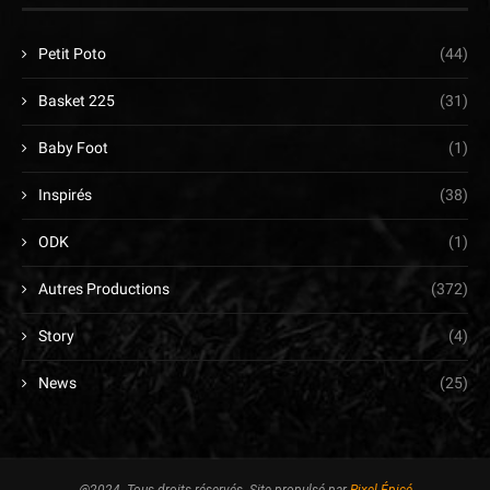
Petit Poto
(44)
Basket 225
(31)
Baby Foot
(1)
Inspirés
(38)
ODK
(1)
Autres Productions
(372)
Story
(4)
News
(25)