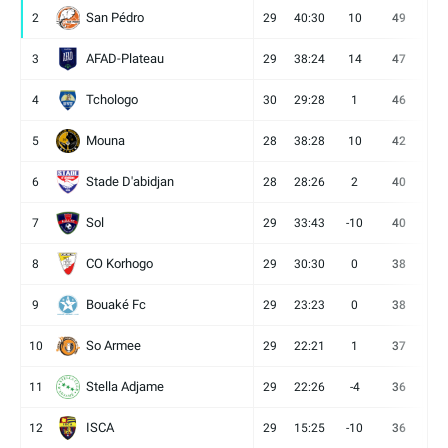
San Pédro
2
29
40:30
10
49
13
AFAD-Plateau
3
29
38:24
14
47
13
Tchologo
4
30
29:28
1
46
12
Mouna
5
28
38:28
10
42
12
Stade D'abidjan
6
28
28:26
2
40
11
Sol
7
29
33:43
-10
40
12
CO Korhogo
8
29
30:30
0
38
10
Bouaké Fc
9
29
23:23
0
38
9
So Armee
10
29
22:21
1
37
9
Stella Adjame
11
29
22:26
-4
36
9
ISCA
12
29
15:25
-10
36
10