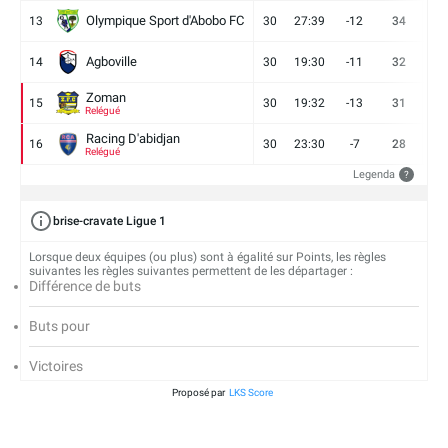
Olympique Sport d'Abobo FC
13
30
27:39
-12
34
9
Agboville
14
30
19:30
-11
32
7
Zoman
15
30
19:32
-13
31
7
Relégué
Racing D'abidjan
16
30
23:30
-7
28
6
Relégué
Legenda
?
brise-cravate Ligue 1
Lorsque deux équipes (ou plus) sont à égalité sur Points, les règles
suivantes les règles suivantes permettent de les départager :
Différence de buts
Buts pour
Victoires
Proposé par
LKS Score