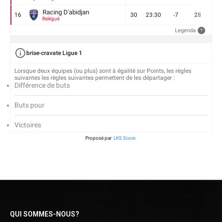
Racing D'abidjan
16
30
23:30
-7
28
6
Relégué
Legenda
?
brise-cravate Ligue 1
Lorsque deux équipes (ou plus) sont à égalité sur Points, les règles
suivantes les règles suivantes permettent de les départager :
Différence de buts
Buts pour
Victoires
Proposé par
LKS Score
QUI SOMMES-NOUS?