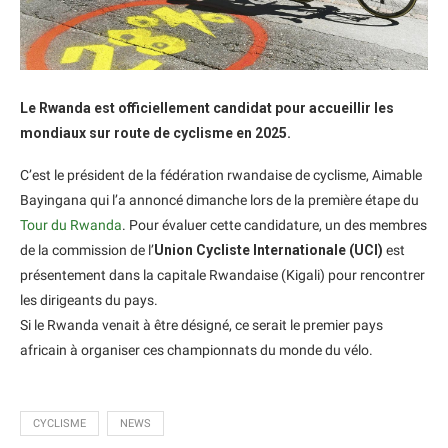
Le Rwanda est officiellement candidat pour accueillir les
mondiaux sur route de cyclisme en 2025.
C’est le président de la fédération rwandaise de cyclisme, Aimable
Bayingana qui l’a annoncé dimanche lors de la première étape du
Tour du Rwanda
. Pour évaluer cette candidature, un des membres
de la commission de l’
Union Cycliste Internationale
(UCI)
est
présentement dans la capitale Rwandaise (Kigali) pour rencontrer
les dirigeants du pays.
Si le Rwanda venait à être désigné, ce serait le premier pays
africain à organiser ces championnats du monde du vélo.
CYCLISME
NEWS