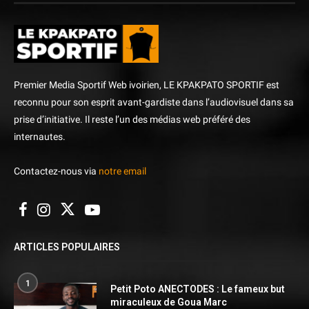
Premier Media Sportif Web ivoirien, LE KPAKPATO SPORTIF est
reconnu pour son esprit avant-gardiste dans l’audiovisuel dans sa
prise d’initiative. Il reste l’un des médias web préféré des
internautes.
Contactez-nous via
notre email
ARTICLES POPULAIRES
1
Petit Poto ANECTODES : Le fameux but
miraculeux de Goua Marc