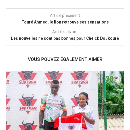
Article précédent
Touré Ahmed, le lion retrouve ses sensations
Article suivant
Les nouvelles ne sont pas bonnes pour Cheick Doukouré
VOUS POUVEZ ÉGALEMENT AIMER