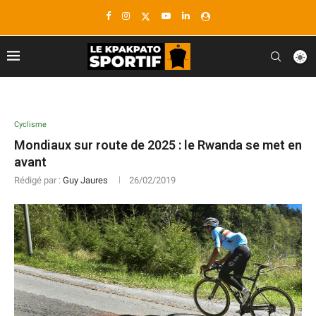
commercialpressuresonland.org
corporateofficeheadquarters.org
homejamesglobal.com
jurnal kebidanan aceh
pafiboalemokab.org
gethighered.com
situs togel online
thepubtheatre
slot gacor hari ini
slot gacor hari ini
slot gacor hari ini
slot gacor hari ini
situs slot gacor
situs slot gacor
situs slot gacor
situs slot gacor
situs slot gacor
situs slot gacor
situs slot gacor
situs slot gacor
link slot gacor
link slot gacor
bandar togel
sydney night
situs gacor
slot thailand
situs gacor
togel online
prowlpr.com
situs gacor
situs gacor
togel online
slot thailand
slot thailand
situs gacor
situs gacor
situs gacor
slot thailand
situs gacor
situs gacor
slot thailand
situs gacor
situs togel
slot gacor
bento4d
situs togel
bento4d
bento4d
situs togel
slot gacor
slot online
situs togel
bento4d
situs togel
slot online
slot online
slot gacor
slot online
slot online
slot gacor
slot gacor
slot online
slot gacor
slot online
slot online
slot gacor
link gacor
slot gacor
slot online
slot gacor
slot gacor
link gacor
link gacor
slot gacor
slot gacor
slot gacor
situs togel
situs togel
situs togel
situs togel
situs togel
situs togel
situs togel
situs togel
situs togel
situs togel
situs togel
situs togel
situs togel
situs togel
slot gacor
situs togel
slot online
slot gacor
slot gacor
situs togel
slot gacor
situs toto
situs toto
situs slot
situs toto
slot resmi
situs slot
toto togel
toto togel
toto togel
situs toto
situs toto
situs slot
toto togel
toto togel
toto togel
toto togel
situs slot
toto togel
situs slot
situs slot
toto togel
toto togel
toto togel
toto togel
toto togel
toto togel
situs toto
situs slot
situs slot
toto togel
situs slot
toto togel
toto togel
toto togel
situs toto
slot resmi
situs slot
situs toto
slot resmi
toto togel
situs slot
situs toto
toto togel
slot resmi
toto togel
toto togel
situs toto
slot resmi
slot resmi
toto togel
situs toto
toto slot
toto slot
toto slot
toto slot
toto slot
toto slot
toto slot
link slot
link slot
toto slot
toto slot
toto slot
toto slot
toto slot
toto slot
toto slot
toto slot
toto slot
toto slot
toto slot
toto slot
toto slot
toto slot
toto slot
toto slot
toto slot
togel
rtp slot
toto
toto
toto
toto
toto
toto
Cyclisme
Mondiaux sur route de 2025 : le Rwanda se met en
avant
Rédigé par :
Guy Jaures
26/02/2019