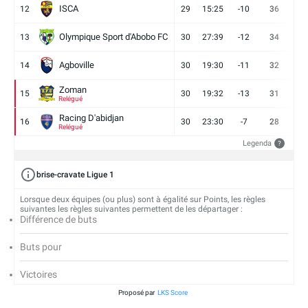
ISCA
12
29
15:25
-10
36
10
Olympique Sport d'Abobo FC
13
30
27:39
-12
34
9
Agboville
14
30
19:30
-11
32
7
Zoman
15
30
19:32
-13
31
7
Relégué
Racing D'abidjan
16
30
23:30
-7
28
6
Relégué
Legenda
?
brise-cravate Ligue 1
Lorsque deux équipes (ou plus) sont à égalité sur Points, les règles
suivantes les règles suivantes permettent de les départager :
Différence de buts
Buts pour
Victoires
Proposé par
LKS Score