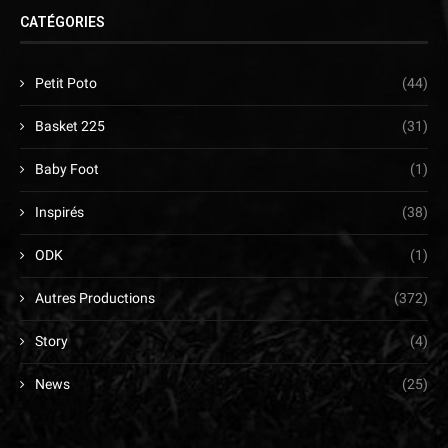
CATÉGORIES
Petit Poto
(44)
Basket 225
(31)
Baby Foot
(1)
Inspirés
(38)
ODK
(1)
Autres Productions
(372)
Story
(4)
News
(25)