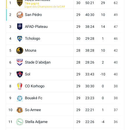
1
30
50:21
29
62
19
Titre gagné
Ligue des Champions de la CAF
San Pédro
2
29
40:30
10
49
13
AFAD-Plateau
3
29
38:24
14
47
13
Tchologo
4
30
29:28
1
46
12
Mouna
5
28
38:28
10
42
12
Stade D'abidjan
6
28
28:26
2
40
11
Sol
7
29
33:43
-10
40
12
CO Korhogo
8
29
30:30
0
38
10
Bouaké Fc
9
29
23:23
0
38
9
So Armee
10
29
22:21
1
37
9
Stella Adjame
11
29
22:26
-4
36
9