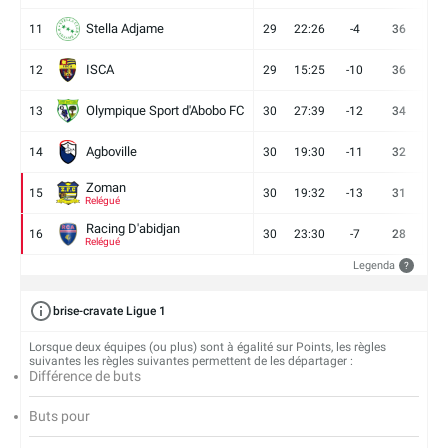
Stella Adjame
11
29
22:26
-4
36
9
ISCA
12
29
15:25
-10
36
10
Olympique Sport d'Abobo FC
13
30
27:39
-12
34
9
Agboville
14
30
19:30
-11
32
7
Zoman
15
30
19:32
-13
31
7
Relégué
Racing D'abidjan
16
30
23:30
-7
28
6
Relégué
Legenda
?
brise-cravate Ligue 1
Lorsque deux équipes (ou plus) sont à égalité sur Points, les règles
suivantes les règles suivantes permettent de les départager :
Différence de buts
Buts pour