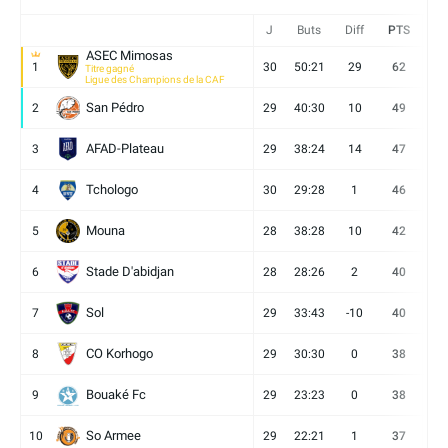
J
Buts
Diff
PTS
V
ASEC Mimosas
1
30
50:21
29
62
19
Titre gagné
Ligue des Champions de la CAF
San Pédro
2
29
40:30
10
49
13
AFAD-Plateau
3
29
38:24
14
47
13
Tchologo
4
30
29:28
1
46
12
Mouna
5
28
38:28
10
42
12
Stade D'abidjan
6
28
28:26
2
40
11
Sol
7
29
33:43
-10
40
12
CO Korhogo
8
29
30:30
0
38
10
Bouaké Fc
9
29
23:23
0
38
9
So Armee
10
29
22:21
1
37
9