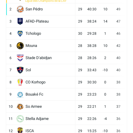
Ligue des Champions de la CAF
San Pédro
2
29
40:30
10
49
13
AFAD-Plateau
3
29
38:24
14
47
13
Tchologo
4
30
29:28
1
46
12
Mouna
5
28
38:28
10
42
12
Stade D'abidjan
6
28
28:26
2
40
11
Sol
7
29
33:43
-10
40
12
CO Korhogo
8
29
30:30
0
38
10
Bouaké Fc
9
29
23:23
0
38
9
So Armee
10
29
22:21
1
37
9
Stella Adjame
11
29
22:26
-4
36
9
ISCA
12
29
15:25
-10
36
10