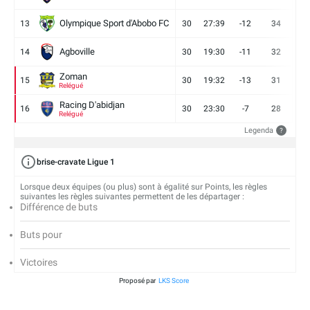
Olympique Sport d'Abobo FC
13
30
27:39
-12
34
9
Agboville
14
30
19:30
-11
32
7
Zoman
15
30
19:32
-13
31
7
Relégué
Racing D'abidjan
16
30
23:30
-7
28
6
Relégué
Legenda
?
brise-cravate Ligue 1
Lorsque deux équipes (ou plus) sont à égalité sur Points, les règles
suivantes les règles suivantes permettent de les départager :
Différence de buts
Buts pour
Victoires
Proposé par
LKS Score