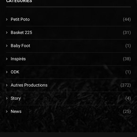
CATÉGORIES
Petit Poto
(44)
Basket 225
(31)
Baby Foot
(1)
Inspirés
(38)
ODK
(1)
Autres Productions
(372)
Story
(4)
News
(25)