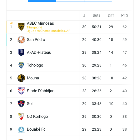
J
Buts
Diff
PTS
V
ASEC Mimosas
1
30
50:21
29
62
19
Titre gagné
Ligue des Champions de la CAF
San Pédro
2
29
40:30
10
49
13
AFAD-Plateau
3
29
38:24
14
47
13
Tchologo
4
30
29:28
1
46
12
Mouna
5
28
38:28
10
42
12
Stade D'abidjan
6
28
28:26
2
40
11
Sol
7
29
33:43
-10
40
12
CO Korhogo
8
29
30:30
0
38
10
Bouaké Fc
9
29
23:23
0
38
9