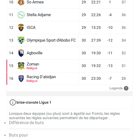
So Armee
10
29
22:21
1
37
9
Stella Adjame
11
29
22:26
-4
36
9
ISCA
12
29
15:25
-10
36
10
Olympique Sport d'Abobo FC
13
30
27:39
-12
34
9
Agboville
14
30
19:30
-11
32
7
Zoman
15
30
19:32
-13
31
7
Relégué
Racing D'abidjan
16
30
23:30
-7
28
6
Relégué
Legenda
?
brise-cravate Ligue 1
Lorsque deux équipes (ou plus) sont à égalité sur Points, les règles
suivantes les règles suivantes permettent de les départager :
Différence de buts
Buts pour