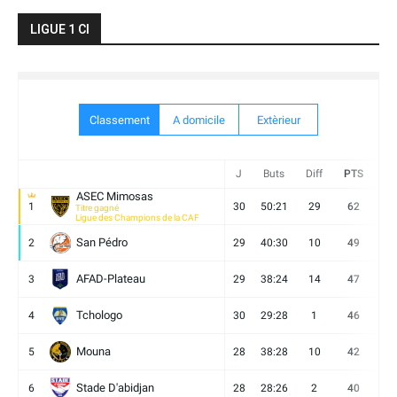
LIGUE 1 CI
Classement
A domicile
Extèrieur
J
Buts
Diff
PTS
V
ASEC Mimosas
1
30
50:21
29
62
19
Titre gagné
Ligue des Champions de la CAF
San Pédro
2
29
40:30
10
49
13
AFAD-Plateau
3
29
38:24
14
47
13
Tchologo
4
30
29:28
1
46
12
Mouna
5
28
38:28
10
42
12
Stade D'abidjan
6
28
28:26
2
40
11