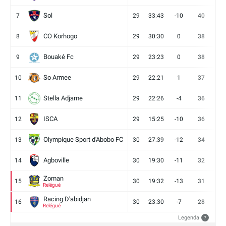
Sol
7
29
33:43
-10
40
12
CO Korhogo
8
29
30:30
0
38
10
Bouaké Fc
9
29
23:23
0
38
9
So Armee
10
29
22:21
1
37
9
Stella Adjame
11
29
22:26
-4
36
9
ISCA
12
29
15:25
-10
36
10
Olympique Sport d'Abobo FC
13
30
27:39
-12
34
9
Agboville
14
30
19:30
-11
32
7
Zoman
15
30
19:32
-13
31
7
Relégué
Racing D'abidjan
16
30
23:30
-7
28
6
Relégué
Legenda
?