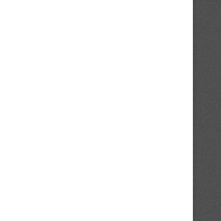
hrist Yoro, une première marquante
Partenariat : le Yamousso
sur la terre...
intègre le réseau...
29/07/2026
24/07/2026