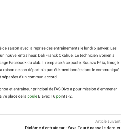
 de saison avec la reprise des entraînements le lundi 6 janvier. Les
un nouvel entraîneur, Dali Franck Okahué. Le technicien ivoirien a
 page Facebook du club. Il remplace à ce poste, Bouazo Félix, limogé
r. La raison de son départ n’a pas été mentionnée dans le communiqué
sont séparées d’un commun accord.
gnoa et entraîneur principal de l’AS Divo a pour mission d’emmener
la 7e place de la
poule
B avec 16
po
ints -2.
Article suivant
Diplôme d’entraîneur : Yaya Touré passe le dernier