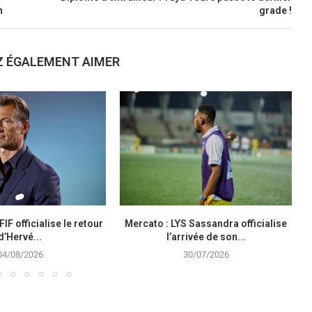
n
grade !
Z ÉGALEMENT AIMER
FIF officialise le retour
Mercato : LYS Sassandra officialise
C
d’Hervé...
l’arrivée de son...
04/08/2026
30/07/2026