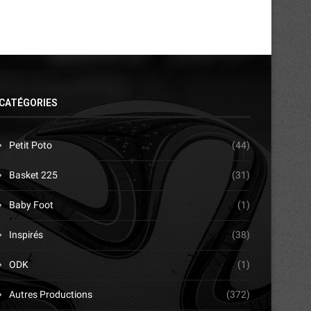
CATÉGORIES
Petit Poto
(44)
Basket 225
(31)
Baby Foot
(1)
Inspirés
(38)
ODK
(1)
Autres Productions
(372)