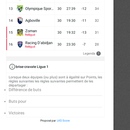
Olympique Sport d'Abobo FC
13
30
27:39
-12
34
9
7
14
Agboville
14
30
19:30
-11
32
7
11
12
Zoman
15
30
19:32
-13
31
7
10
13
Relégué
Racing D'abidjan
16
30
23:30
-7
28
6
10
14
Relégué
Legenda
?
brise-cravate Ligue 1
Lorsque deux équipes (ou plus) sont à égalité sur Points, les
règles suivantes les règles suivantes permettent de les
départager :
Différence de buts
Buts pour
Victoires
Proposé par
LKS Score