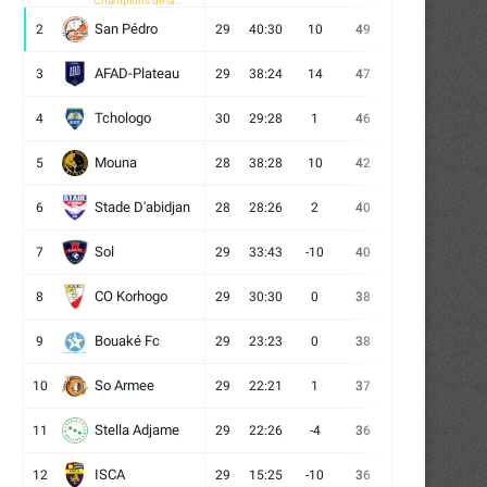
Champions de la
CAF
San Pédro
2
29
40:30
10
49
13
10
6
AFAD-Plateau
3
29
38:24
14
47
13
8
8
Tchologo
4
30
29:28
1
46
12
10
8
Mouna
5
28
38:28
10
42
12
6
10
Stade D'abidjan
6
28
28:26
2
40
11
7
10
Sol
7
29
33:43
-10
40
12
4
13
CO Korhogo
8
29
30:30
0
38
10
8
11
Bouaké Fc
9
29
23:23
0
38
9
11
9
So Armee
10
29
22:21
1
37
9
10
10
Stella Adjame
11
29
22:26
-4
36
9
9
11
ISCA
12
29
15:25
-10
36
10
6
13