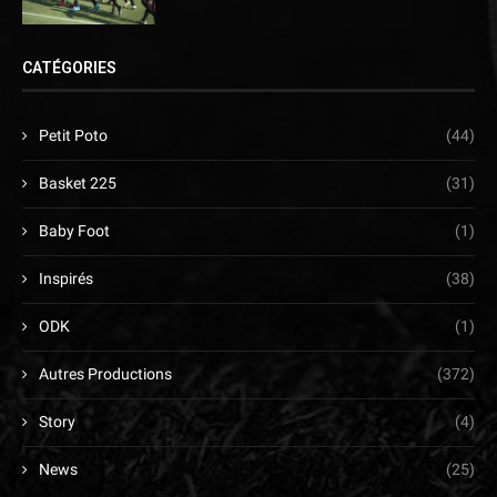
CATÉGORIES
Petit Poto
(44)
Basket 225
(31)
Baby Foot
(1)
Inspirés
(38)
ODK
(1)
Autres Productions
(372)
Story
(4)
News
(25)