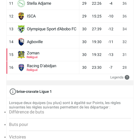
Stella Adjame
11
29
22:26
-4
36
9
ISCA
12
29
15:25
-10
36
10
Olympique Sport d'Abobo FC
13
30
27:39
-12
34
9
Agboville
14
30
19:30
-11
32
7
Zoman
15
30
19:32
-13
31
7
Relégué
Racing D'abidjan
16
30
23:30
-7
28
6
Relégué
Legenda
?
brise-cravate Ligue 1
Lorsque deux équipes (ou plus) sont à égalité sur Points, les règles
suivantes les règles suivantes permettent de les départager :
Différence de buts
Buts pour
Victoires