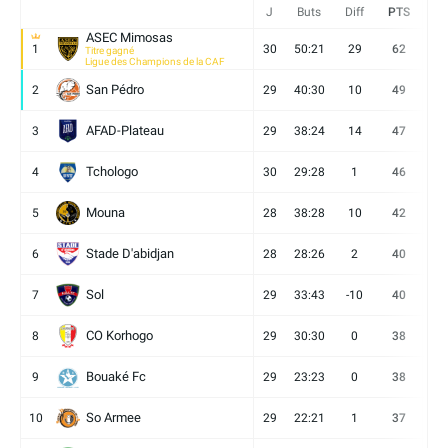
J
Buts
Diff
PTS
V
ASEC Mimosas
1
30
50:21
29
62
19
Titre gagné
Ligue des Champions de la CAF
San Pédro
2
29
40:30
10
49
13
AFAD-Plateau
3
29
38:24
14
47
13
Tchologo
4
30
29:28
1
46
12
Mouna
5
28
38:28
10
42
12
Stade D'abidjan
6
28
28:26
2
40
11
Sol
7
29
33:43
-10
40
12
CO Korhogo
8
29
30:30
0
38
10
Bouaké Fc
9
29
23:23
0
38
9
So Armee
10
29
22:21
1
37
9